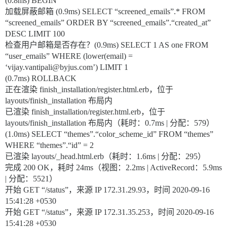
(0.8ms) BEGIN
加载屏蔽邮箱 (0.9ms) SELECT “screened_emails”.* FROM
“screened_emails” ORDER BY “screened_emails”.“created_at”
DESC LIMIT 100
检查用户邮箱是否存在？(0.9ms) SELECT 1 AS one FROM
“user_emails” WHERE (lower(email) =
‘vijay.vantipali@byjus.com’) LIMIT 1
(0.7ms) ROLLBACK
正在渲染 finish_installation/register.html.erb，位于
layouts/finish_installation 布局内
已渲染 finish_installation/register.html.erb，位于
layouts/finish_installation 布局内（耗时：0.7ms | 分配：579）
(1.0ms) SELECT “themes”.“color_scheme_id” FROM “themes”
WHERE “themes”.“id” = 2
已渲染 layouts/_head.html.erb（耗时：1.6ms | 分配：295）
完成 200 OK，耗时 24ms（视图：2.2ms | ActiveRecord：5.9ms
| 分配：5521）
开始 GET “/status”，来源 IP 172.31.29.93，时间 2020-09-16
15:41:28 +0530
开始 GET “/status”，来源 IP 172.31.35.253，时间 2020-09-16
15:41:28 +0530