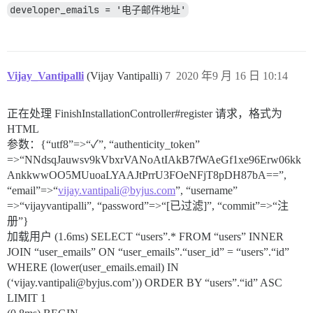
developer_emails = '电子邮件地址'
Vijay_Vantipalli
(Vijay Vantipalli)
7
2020 年9 月 16 日 10:14
正在处理 FinishInstallationController#register 请求，格式为
HTML
参数：{“utf8”=>“✓”, “authenticity_token”
=>“NNdsqJauwsv9kVbxrVANoAtIAkB7fWAeGf1xe96Erw06kk
AnkkwwOO5MUuoaLYAAJtPrrU3FOeNFjT8pDH87bA==”,
“email”=>“
vijay.vantipali@byjus.com
”, “username”
=>“vijayvantipalli”, “password”=>“[已过滤]”, “commit”=>“注
册”}
加载用户 (1.6ms) SELECT “users”.* FROM “users” INNER
JOIN “user_emails” ON “user_emails”.“user_id” = “users”.“id”
WHERE (lower(user_emails.email) IN
(‘vijay.vantipali@byjus.com’)) ORDER BY “users”.“id” ASC
LIMIT 1