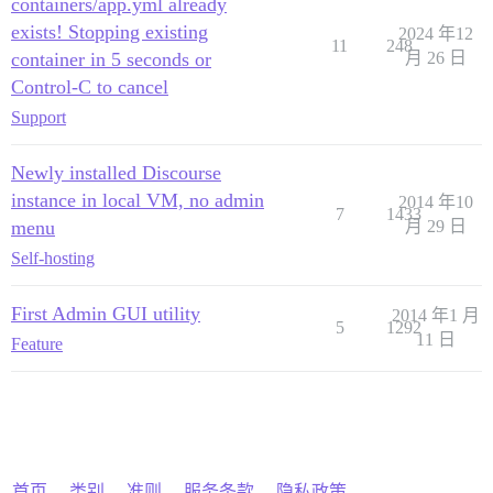
containers/app.yml already
exists! Stopping existing
2024 年12
11
248
container in 5 seconds or
月 26 日
Control-C to cancel
Support
Newly installed Discourse
instance in local VM, no admin
2014 年10
7
1433
menu
月 29 日
Self-hosting
First Admin GUI utility
2014 年1 月
5
1292
11 日
Feature
首页
类别
准则
服务条款
隐私政策