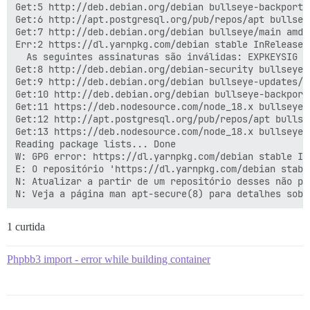
Get:5 http://deb.debian.org/debian bullseye-backports
Get:6 http://apt.postgresql.org/pub/repos/apt bullsey
Get:7 http://deb.debian.org/debian bullseye/main amd6
Err:2 https://dl.yarnpkg.com/debian stable InRelease

  As seguintes assinaturas são inválidas: EXPKEYSIG 2
Get:8 http://deb.debian.org/debian-security bullseye-
Get:9 http://deb.debian.org/debian bullseye-updates/m
Get:10 http://deb.debian.org/debian bullseye-backport
Get:11 https://deb.nodesource.com/node_18.x bullseye 
Get:12 http://apt.postgresql.org/pub/repos/apt bullse
Get:13 https://deb.nodesource.com/node_18.x bullseye/
Reading package lists... Done

W: GPG error: https://dl.yarnpkg.com/debian stable In
E: O repositório 'https://dl.yarnpkg.com/debian stabl
N: Atualizar a partir de um repositório desses não po
1 curtida
Phpbb3 import - error while building container