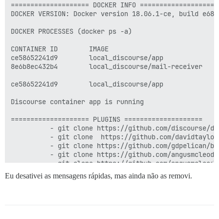
==================== DOCKER INFO ====================

DOCKER VERSION: Docker version 18.06.1-ce, build e68fc
DOCKER PROCESSES (docker ps -a)

CONTAINER ID        IMAGE                           C
ce58652241d9        local_discourse/app             “
8e6b8ec432b4        local_discourse/mail-receiver   “
ce58652241d9        local_discourse/app             “
Discourse container app is running

==================== PLUGINS ====================

          - git clone https://github.com/discourse/doc
          - git clone  https://github.com/davidtaylor
          - git clone https://github.com/gdpelican/bab
          - git clone https://github.com/angusmcleod/
          - git clone https://github.com/angusmcleod/
          - git clone https://github.com/discourse/di
Eu desativei as mensagens rápidas, mas ainda não as removi.
          - git clone https://github.com/discourse/di
          - git clone https://github.com/davidtaylorh
WARNING:

You have what appear to be non-official plugins.
