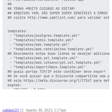
 ##

 ## TENHA *MUITO CUIDADO AO EDITAR!

 ## ARQUIVOS YAML SÃO SUPER SUPER SENSÍVEIS A ERROS D
 ## visite http://www.yamllint.com/ para validar este
 templates:

  - "templates/postgres.template.yml"

  - "templates/redis.template.yml"

  - "templates/web.template.yml"

  - "templates/web.ratelimited.template.yml"

 ## Descomente estas duas linhas se desejar adicionar
  - "templates/web.ssl.template.yml"

  - "templates/web.letsencrypt.ssl.template.yml"

  - "templates/import/mbox.template.yml"

 ## quais portas TCP/IP este contêiner deve expor?

 ## Se você quiser que o Discourse compartilhe uma po
 ## veja https://meta.discourse.org/t/17247 para detal
 expose:

  - "80:80"   # http

  - "443:443" # https

 params:

rahim123
21
Janeiro 30, 2023, 1:17pm
  db_default_text_search_config: "pg_catalog.english"
