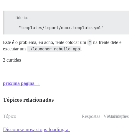
  ## Defina db_shared_buffers para um máximo de 25% da
fidelio:
  ## será definido automaticamente pelo bootstrap com
  db_shared_buffers: "1024MB"

  - "templates/import/mbox.template.yml"
Este é o problema, eu acho, tente colocar um
#
na frente dele e
  ## pode melhorar o desempenho da classificação, mas
  #db_work_mem: "40MB"

executar um
./launcher rebuild app
.
2 curtidas
  ## Qual revisão do Git este contêiner deve usar? (p
  #version: tests-passed

próxima página →
 env:

  LANG: en_US.UTF-8

  # DISCOURSE_DEFAULT_LOCALE: en

Tópicos relacionados
  ## Quantas requisições web simultâneas são suportad
Tópico
Respostas
Visualizações
Atividade
  ## será definido automaticamente pelo bootstrap com
Discourse now stops loading at