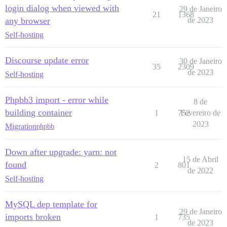
login dialog when viewed with
29 de Janeiro
21
1368
any browser
de 2023
Self-hosting
Discourse update error
30 de Janeiro
35
2309
de 2023
Self-hosting
Phpbb3 import - error while
8 de
building container
1
752
Fevereiro de
2023
Migration
phpbb
Down after upgrade: yarn: not
15 de Abril
found
2
801
de 2022
Self-hosting
MySQL dep template for
29 de Janeiro
imports broken
1
735
de 2023