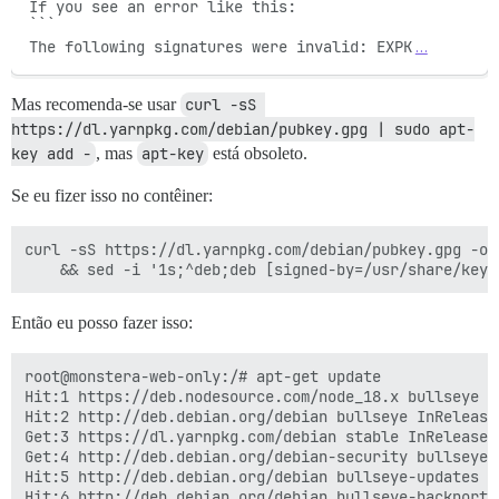
If you see an error like this:

```

The following signatures were invalid: EXPK
…
Mas recomenda-se usar
curl -sS 
https://dl.yarnpkg.com/debian/pubkey.gpg | sudo apt-
key add -
, mas
apt-key
está obsoleto.
Se eu fizer isso no contêiner:
curl -sS https://dl.yarnpkg.com/debian/pubkey.gpg -o 
Então eu posso fazer isso:
root@monstera-web-only:/# apt-get update

Hit:1 https://deb.nodesource.com/node_18.x bullseye In
Hit:2 http://deb.debian.org/debian bullseye InRelease

Get:3 https://dl.yarnpkg.com/debian stable InRelease [
Get:4 http://deb.debian.org/debian-security bullseye-
Hit:5 http://deb.debian.org/debian bullseye-updates In
Hit:6 http://deb.debian.org/debian bullseye-backports 