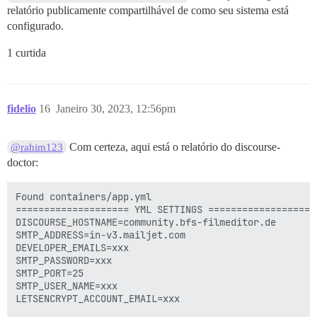
relatório publicamente compartilhável de como seu sistema está
configurado.
1 curtida
fidelio
16
Janeiro 30, 2023, 12:56pm
Com certeza, aqui está o relatório do discourse-
@rahim123
doctor:
Found containers/app.yml

==================== YML SETTINGS ====================
DISCOURSE_HOSTNAME=community.bfs-filmeditor.de

SMTP_ADDRESS=in-v3.mailjet.com

DEVELOPER_EMAILS=xxx

SMTP_PASSWORD=xxx

SMTP_PORT=25

SMTP_USER_NAME=xxx

LETSENCRYPT_ACCOUNT_EMAIL=xxx
