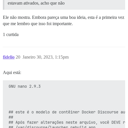
estavam ativados, acho que não
Ele não mostra. Embora pareça uma boa ideia, esta é a primeira vez
que me lembro que isso foi importante.
1 curtida
fidelio
20
Janeiro 30, 2023, 1:15pm
Aqui está:
 GNU nano 2.9.3                                      
 ## este é o modelo de contêiner Docker Discourse autô
 ##

 ## Após fazer alterações neste arquivo, você DEVE rec
 ## /var/discourse/launcher rebuild app
