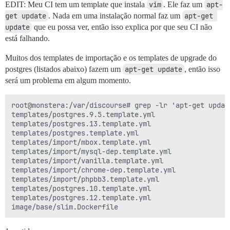
EDIT: Meu CI tem um template que instala
vim
. Ele faz um
apt-
get update
. Nada em uma instalação normal faz um
apt-get 
update
que eu possa ver, então isso explica por que seu CI não
está falhando.
Muitos dos templates de importação e os templates de upgrade do
postgres (listados abaixo) fazem um
apt-get update
, então isso
será um problema em algum momento.
root@monstera:/var/discourse# grep -lr 'apt-get update
templates/postgres.9.5.template.yml

templates/postgres.13.template.yml

templates/postgres.template.yml

templates/import/mbox.template.yml

templates/import/mysql-dep.template.yml

templates/import/vanilla.template.yml

templates/import/chrome-dep.template.yml

templates/import/phpbb3.template.yml

templates/postgres.10.template.yml

templates/postgres.12.template.yml
