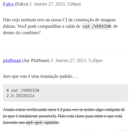
Falco
(Falco)
2
Janeiro 27, 2023, 5:08pm
Não vejo nenhum erro na nossa CI de construção de imagens
diárias. Você pode compartilhar a saída de
cat /VERSION
de
dentro do contêiner?
pfaffman
(Jay Pfaffman)
3
Janeiro 27, 2023, 5:20pm
Juro que esta é uma instalação padrão. . .
# cat /VERSION

Ainda estou verificando meu CI para ver se tenho algo estúpido lá
(o que é totalmente possível). Não está claro para mim o que está
fazendo um
apt-get update
.