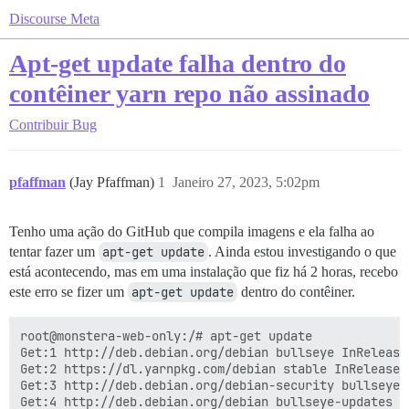
Discourse Meta
Apt-get update falha dentro do
contêiner yarn repo não assinado
Contribuir
Bug
pfaffman
(Jay Pfaffman)
1
Janeiro 27, 2023, 5:02pm
Tenho uma ação do GitHub que compila imagens e ela falha ao
tentar fazer um
apt-get update
. Ainda estou investigando o que
está acontecendo, mas em uma instalação que fiz há 2 horas, recebo
este erro se fizer um
apt-get update
dentro do contêiner.
root@monstera-web-only:/# apt-get update

Get:1 http://deb.debian.org/debian bullseye InRelease 
Get:2 https://dl.yarnpkg.com/debian stable InRelease [
Get:3 http://deb.debian.org/debian-security bullseye-
Get:4 http://deb.debian.org/debian bullseye-updates In