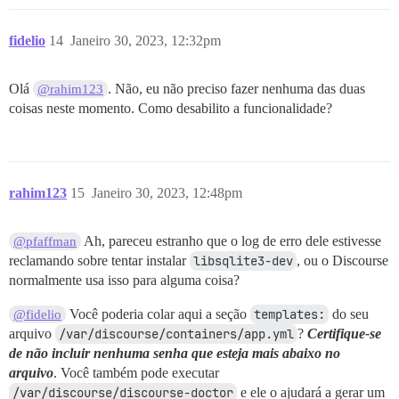
fidelio
14
Janeiro 30, 2023, 12:32pm
Olá
. Não, eu não preciso fazer nenhuma das duas
@rahim123
coisas neste momento. Como desabilito a funcionalidade?
rahim123
15
Janeiro 30, 2023, 12:48pm
Ah, pareceu estranho que o log de erro dele estivesse
@pfaffman
reclamando sobre tentar instalar
libsqlite3-dev
, ou o Discourse
normalmente usa isso para alguma coisa?
Você poderia colar aqui a seção
templates:
do seu
@fidelio
arquivo
/var/discourse/containers/app.yml
?
Certifique-se
de não incluir nenhuma senha que esteja mais abaixo no
arquivo
. Você também pode executar
/var/discourse/discourse-doctor
e ele o ajudará a gerar um