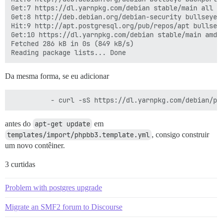
Get:7 https://dl.yarnpkg.com/debian stable/main all Pa
Get:8 http://deb.debian.org/debian-security bullseye-
Hit:9 http://apt.postgresql.org/pub/repos/apt bullseye
Get:10 https://dl.yarnpkg.com/debian stable/main amd6
Fetched 286 kB in 0s (849 kB/s)

Da mesma forma, se eu adicionar
antes do
apt-get update
em
templates/import/phpbb3.template.yml
, consigo construir
um novo contêiner.
3 curtidas
Problem with postgres upgrade
Migrate an SMF2 forum to Discourse