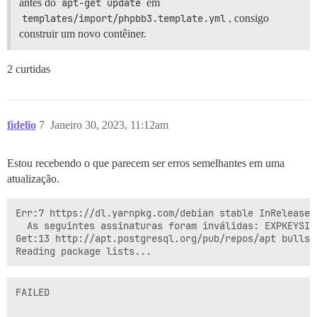
antes do
apt-get update
em
templates/import/phpbb3.template.yml
, consigo
construir um novo contêiner.
2 curtidas
fidelio
7
Janeiro 30, 2023, 11:12am
Estou recebendo o que parecem ser erros semelhantes em uma
atualização.
Err:7 https://dl.yarnpkg.com/debian stable InRelease

  As seguintes assinaturas foram inválidas: EXPKEYSIG
Get:13 http://apt.postgresql.org/pub/repos/apt bullse
FAILED
