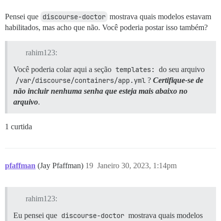
==================== DISK INFORMATION ================
Pensei que
discourse-doctor
mostrava quais modelos estavam
Disk /dev/vda: 80 GiB, 85899345920 bytes, 167772160 se
habilitados, mas acho que não. Você poderia postar isso também?
Units: sectors of 1 * 512 = 512 bytes

Sector size (logical/physical): 512 bytes / 512 bytes

I/O size (minimum/optimal): 512 bytes / 512 bytes

rahim123:
Disklabel type: gpt

Disk identifier: C1F9A1FE-534C-4DAC-9299-5CC180C29DCE

Você poderia colar aqui a seção
templates:
do seu arquivo
/var/discourse/containers/app.yml
?
Certifique-se de
Device      Start       End   Sectors  Size Type

não incluir nenhuma senha que esteja mais abaixo no
/dev/vda1  227328 167772126 167544799 79.9G Linux file
arquivo
.
/dev/vda14   2048     10239      8192    4M BIOS boot

/dev/vda15  10240    227327    217088  106M Microsoft 
1 curtida
Partition table entries are not in disk order.

pfaffman
(Jay Pfaffman)
19
Janeiro 30, 2023, 1:14pm
rahim123:
Eu pensei que
discourse-doctor
mostrava quais modelos