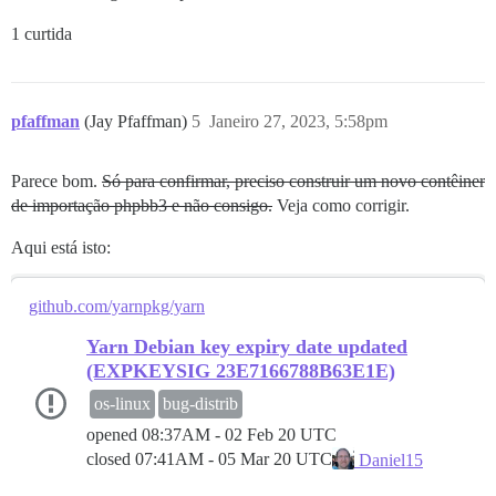
1 curtida
pfaffman
(Jay Pfaffman)
5
Janeiro 27, 2023, 5:58pm
Parece bom.
Só para confirmar, preciso construir um novo contêiner
de importação phpbb3 e não consigo.
Veja como corrigir.
Aqui está isto:
github.com/yarnpkg/yarn
Yarn Debian key expiry date updated
(EXPKEYSIG 23E7166788B63E1E)
os-linux
bug-distrib
opened
08:37AM - 02 Feb 20 UTC
closed
07:41AM - 05 Mar 20 UTC
Daniel15