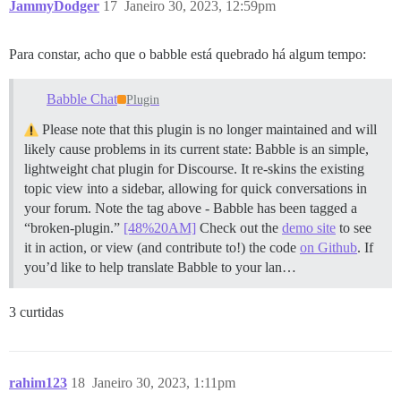
JammyDodger
17
Janeiro 30, 2023, 12:59pm
If you are having trouble, you should disable them an
See https://github.com/discourse/discourse/blob/main/
Para constar, acho que o babble está quebrado há algum tempo:
========================================

Discourse version at community.bfs-filmeditor.de: TYPO
Babble Chat
Plugin
Discourse version at localhost: TYPO3 CMS

Please note that this plugin is no longer maintained and will
==================== MEMORY INFORMATION ==============
likely cause problems in its current state: Babble is an simple,
RAM (MB): 4039

lightweight chat plugin for Discourse. It re-skins the existing
              total        used        free      shar
topic view into a sidebar, allowing for quick conversations in
Mem:           3944        1272        1236        10
your forum. Note the tag above - Babble has been tagged a
Swap:             0           0           0

“broken-plugin.”
[48%20AM]
Check out the
demo site
to see
it in action, or view (and contribute to!) the code
on Github
. If
==================== DISK SPACE CHECK ================
you’d like to help translate Babble to your lan…
---------- OS Disk Space ----------

Filesystem      Size  Used Avail Use% Mounted on

/dev/vda1        78G   60G   18G  78% /

3 curtidas
---------- Container Disk Space ----------

Filesystem      Size  Used Avail Use% Mounted on

overlay          78G   60G   18G  78% /

/dev/vda1        78G   60G   18G  78% /shared

rahim123
18
Janeiro 30, 2023, 1:11pm
/dev/vda1        78G   60G   18G  78% /var/log
