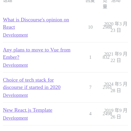
话题
回复
览
活动
量
What is Discourse's opinion on
2020 年3 月
React
10
2988
23 日
Development
Any plans to move to Vue from
2021 年9 月
Ember?
1
832
22 日
Development
Choice of tech stack for
2024 年5 月
discourse if started in 2020
7
2161
28 日
Development
New React.js Template
2019 年9 月
4
2498
26 日
Development