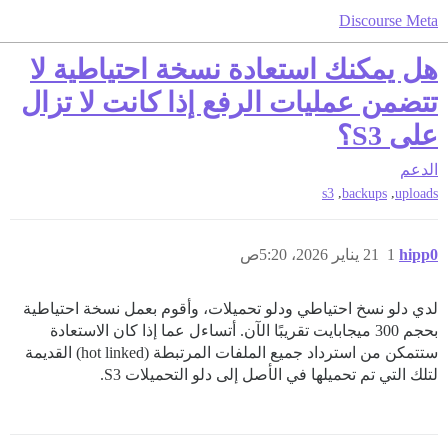
Discourse Meta
هل يمكنك استعادة نسخة احتياطية لا
تتضمن عمليات الرفع إذا كانت لا تزال
على S3؟
الدعم
,
,
s3
backups
uploads
hipp0
1
21 يناير 2026، 5:20ص
لدي دلو نسخ احتياطي ودلو تحميلات، وأقوم بعمل نسخة احتياطية
بحجم 300 ميجابايت تقريبًا الآن. أتساءل عما إذا كان الاستعادة
ستتمكن من استرداد جميع الملفات المرتبطة (hot linked) القديمة
لتلك التي تم تحميلها في الأصل إلى دلو التحميلات S3.