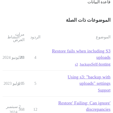
قاعدة البيانات
الموضوعات ذات الصلة
مرات
الموضوع
الردود
النشاط
العرض
Restore fails when including S3
uploads
4
20 يونيو 2024
583
Self-hosting
s3
,
backups
Using s3: "backup with
uploads" settings
5
3 يوليو 2023
915
Support
'Restore' Failing: Can ignore
2 سبتمبر
discrepancies
368
12
2024