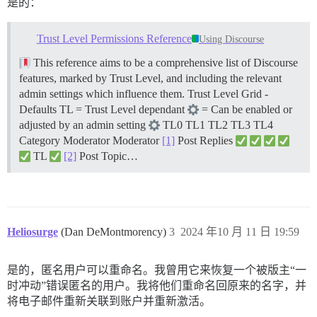
是的：
Trust Level Permissions Reference
Using Discourse
This reference aims to be a comprehensive list of Discourse
features, marked by Trust Level, and including the relevant
admin settings which influence them.
Trust Level Grid -
Defaults TL = Trust Level dependant
= Can be enabled or
adjusted by an admin setting
TL0 TL1 TL2 TL3 TL4
Category Moderator Moderator
[1]
Post Replies
TL
[2]
Post Topic…
Heliosurge
(Dan DeMontmorency)
3
2024 年10 月 11 日 19:59
是的，匿名用户可以重命名。我曾用它来恢复一个被版主“一
时冲动”错误匿名的用户。我将他们重命名回原来的名字，并
将电子邮件重新关联到账户并重新激活。