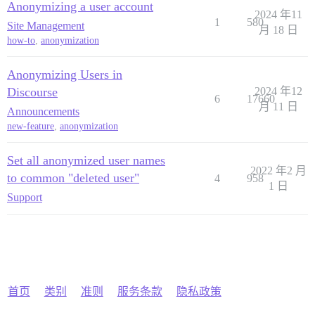
Anonymizing a user account
2024 年11
1
580
Site Management
月 18 日
how-to
,
anonymization
Anonymizing Users in
Discourse
2024 年12
6
17660
月 11 日
Announcements
new-feature
,
anonymization
Set all anonymized user names
2022 年2 月
to common "deleted user"
4
958
1 日
Support
首页
类别
准则
服务条款
隐私政策