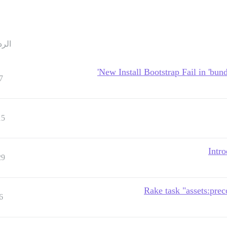
الرد
New Install Bootstrap Fail in 'bun
7
15
Intro
29
Rake task "assets:prec
6