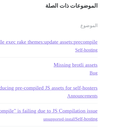
الموضوعات ذات الصلة
الموضوع
dle exec rake themes:update assets:precompile'
Self-hosting
Missing brotli assets
Bug
ducing pre-compiled JS assets for self-hosters
Announcements
ompile" is failing due to JS Compilation issue
Self-hosting
unsupported-install