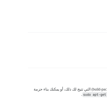
على Heroku. لا أعرف كيفية القيام بذلك، ولكن ربما توجد بعض حزم البناء (build-packs) التي تتيح لك ذلك، أو يمكنك بناء حزمة
.
sudo apt-get