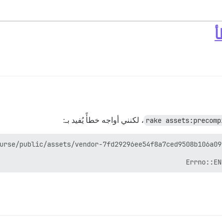
rake assets:precomp
، لكنني أواجه خطأً يُفيد بـ:
Errno::EN