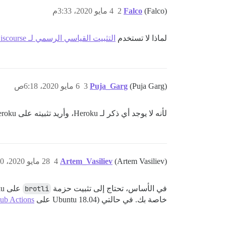
(Falco)
Falco
2
4 مايو 2020، 3:33م
لماذا لا تستخدم
التثبيت القياسي الرسمي لـ Discourse
(Puja Garg)
Puja_Garg
3
6 مايو 2020، 6:18ص
لأنه لا يوجد أي ذكر لـ Heroku، وأريد تثبيته على Heroku فقط.
(Artem Vasiliev)
Artem_Vasiliev
4
28 مايو 2020، 10:50ص
في الأساس، تحتاج إلى تثبيت حزمة
brotli
خاصة بك. في حالتي (Ubuntu 18.04 على
ub Actions