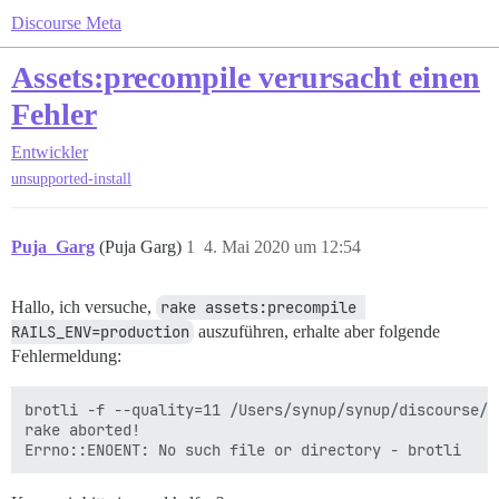
Discourse Meta
Assets:precompile verursacht einen
Fehler
Entwickler
unsupported-install
Puja_Garg
(Puja Garg)
1
4. Mai 2020 um 12:54
Hallo, ich versuche,
rake assets:precompile 
RAILS_ENV=production
auszuführen, erhalte aber folgende
Fehlermeldung:
brotli -f --quality=11 /Users/synup/synup/discourse/p
rake aborted!
