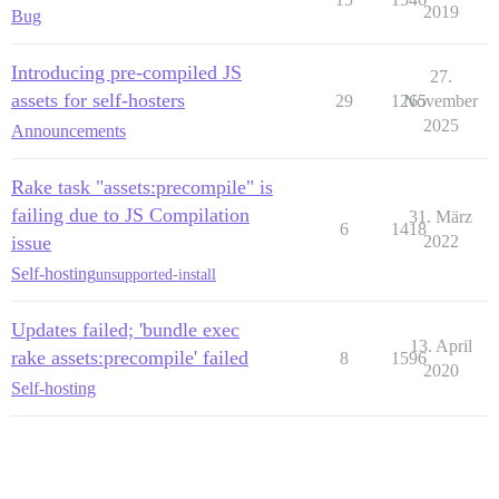
2019
Bug
Introducing pre-compiled JS
27.
assets for self-hosters
29
1265
November
2025
Announcements
Rake task "assets:precompile" is
failing due to JS Compilation
31. März
6
1418
issue
2022
Self-hosting
unsupported-install
Updates failed; 'bundle exec
13. April
rake assets:precompile' failed
8
1596
2020
Self-hosting