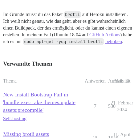
Im Grunde musst du das Paket
brotli
auf Heroku installieren.
Ich weiß nicht genau, wie das geht, aber es gibt wahrscheinlich
einen Buildpack, der das ermöglicht, oder du kannst einen eigenen
erstellen. In meinem Fall (Ubuntu 18.04 auf
GitHub Actions
) habe
ich es mit
sudo apt-get -yqq install brotli
behoben
.
Verwandte Themen
Thema
Antworten
Aufrufe
Aktivität
New Install Bootstrap Fail in
'bundle exec rake themes:update
21. Februar
7
530
assets:precompile'
2024
Self-hosting
Missing brotli assets
11. April
15
1546