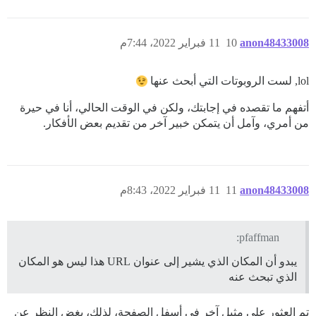
anon48433008
10
11 فبراير 2022، 7:44م
lol, لست الروبوتات التي أبحث عنها
أتفهم ما تقصده في إجابتك، ولكن في الوقت الحالي، أنا في حيرة
من أمري، وآمل أن يتمكن خبير آخر من تقديم بعض الأفكار.
anon48433008
11
11 فبراير 2022، 8:43م
pfaffman:
يبدو أن المكان الذي يشير إلى عنوان URL هذا ليس هو المكان
الذي تبحث عنه
تم العثور على مثيل آخر في أسفل الصفحة، لذلك، بغض النظر عن