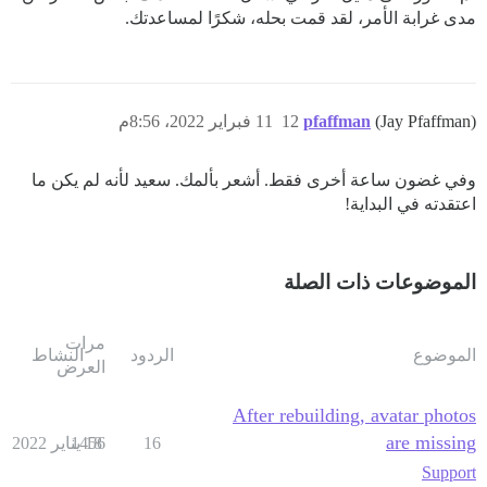
مدى غرابة الأمر، لقد قمت بحله، شكرًا لمساعدتك.
(Jay Pfaffman)
pfaffman
12
11 فبراير 2022، 8:56م
وفي غضون ساعة أخرى فقط. أشعر بألمك. سعيد لأنه لم يكن ما
اعتقدته في البداية!
الموضوعات ذات الصلة
مرات
الموضوع
الردود
النشاط
العرض
After rebuilding, avatar photos
are missing
16
18 يناير 2022
1456
Support