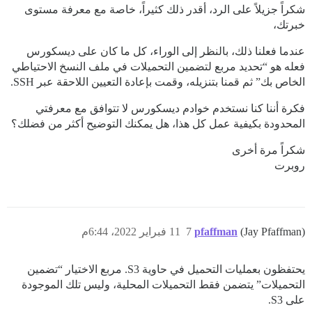
شكراً جزيلاً على الرد، أقدر ذلك كثيراً، خاصة مع معرفة مستوى
خبرتك،
عندما فعلنا ذلك، بالنظر إلى الوراء، كل ما كان على ديسكورس
فعله هو “تحديد مربع لتضمين التحميلات في ملف النسخ الاحتياطي
الخاص بك” ثم قمنا بتنزيله، وقمت بإعادة التعيين اللاحقة عبر SSH.
فكرة أننا كنا نستخدم خوادم ديسكورس لا تتوافق مع معرفتي
المحدودة بكيفية عمل كل هذا، هل يمكنك التوضيح أكثر من فضلك؟
شكراً مرة أخرى
روبرت
(Jay Pfaffman)
pfaffman
7
11 فبراير 2022، 6:44م
يحتفظون بعمليات التحميل في حاوية S3. مربع الاختيار “تضمين
التحميلات” يتضمن فقط التحميلات المحلية، وليس تلك الموجودة
على S3.