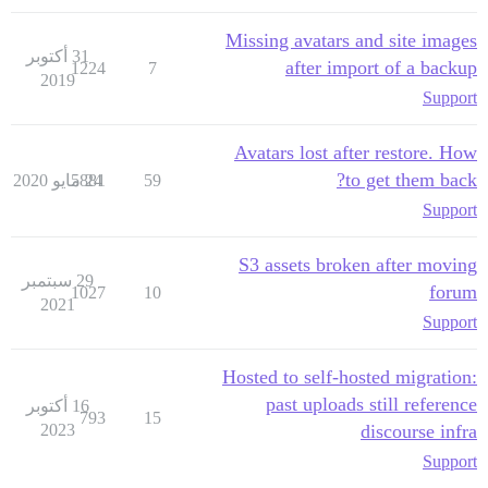
Missing avatars and site images
31 أكتوبر
after import of a backup
1224
7
2019
Support
Avatars lost after restore. How
to get them back?
59
24 مايو 2020
5881
Support
S3 assets broken after moving
29 سبتمبر
forum
1027
10
2021
Support
Hosted to self-hosted migration:
past uploads still reference
16 أكتوبر
793
15
2023
discourse infra
Support