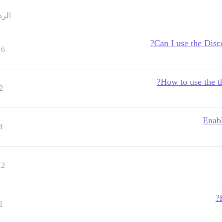
الرد
Can I use the Disco
16
How to use the th
2
Enabl
4
12
1