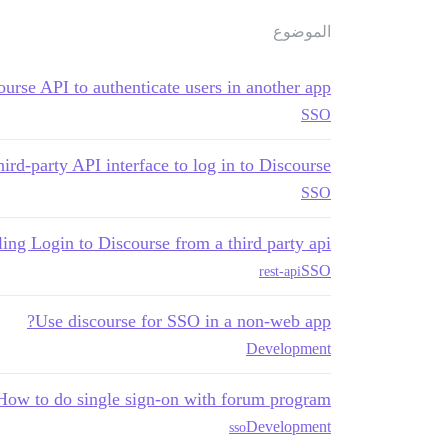
الموضوع
urse API to authenticate users in another app?
SSO
ird-party API interface to log in to Discourse?
SSO
ing Login to Discourse from a third party api
SSO
rest-api
Use discourse for SSO in a non-web app?
Development
How to do single sign-on with forum program?
Development
sso