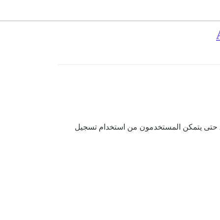
لدي منصة يقوم فيها المستخدمون بإنشاء حسابات على Appwrite. هل يمكنني ربطها بـ Discourse (تثبيت محلي) بـ Appwrite حتى يتمكن المستخدمون من استخدام تسجيل