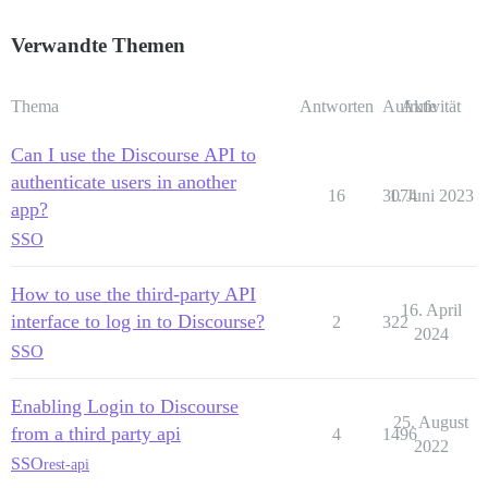
Verwandte Themen
Thema
Antworten
Aufrufe
Aktivität
Can I use the Discourse API to
authenticate users in another
16
3074
1. Juni 2023
app?
SSO
How to use the third-party API
16. April
interface to log in to Discourse?
2
322
2024
SSO
Enabling Login to Discourse
25. August
from a third party api
4
1496
2022
SSO
rest-api