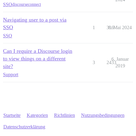
SSO
discourseconnect
Navigating user to a post via
SSO
1
316
8. Mai 2024
SSO
Can I require a Discourse login
to view things on a different
6. Januar
3
2433
site?
2019
Support
Startseite
Kategorien
Richtlinien
Nutzungsbedingungen
Datenschutzerklärung