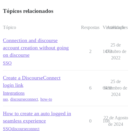
Tópicos relacionados
Tópico
Respostas
Visualizações
Atividade
Connection and discourse
25 de
account creation without going
2
1473
Outubro de
on discourse
2022
SSO
Create a DiscourseConnect
25 de
login link
6
6438
Setembro de
Integrations
2024
sso
,
discourseconnect
,
how-to
How to create an auto logged in
22 de Agosto
seamless experience
0
108
de 2024
SSO
discourseconnect