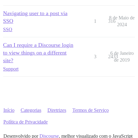
Navigating user to a post via
8 de Maio de
SSO
1
316
2024
SSO
Can I require a Discourse login
to view things on a different
6 de Janeiro
3
2433
site?
de 2019
Support
Início
Categorias
Diretrizes
Termos de Serviço
Política de Privacidade
Desenvolvido por
Discourse
, melhor visualizado com o JavaScript