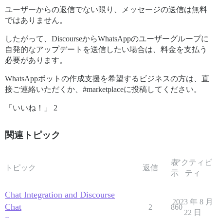
ユーザーからの返信でない限り、メッセージの送信は無料
ではありません。
したがって、DiscourseからWhatsAppのユーザーグループに
自発的なアップデートを送信したい場合は、料金を支払う
必要があります。
WhatsAppボットの作成支援を希望するビジネスの方は、直
接ご連絡いただくか、
#marketplaceに投稿してください。
「いいね！」 2
関連トピック
表
アクティビ
トピック
返信
示
ティ
Chat Integration and Discourse
2023 年 8 月
Chat
2
860
22 日