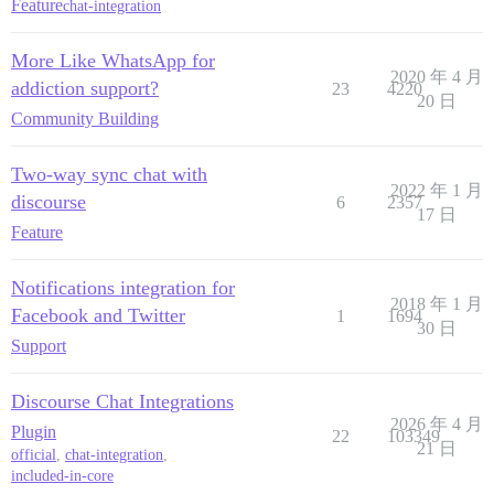
Feature
chat-integration
More Like WhatsApp for
2020 年 4 月
addiction support?
23
4220
20 日
Community Building
Two-way sync chat with
2022 年 1 月
discourse
6
2357
17 日
Feature
Notifications integration for
2018 年 1 月
Facebook and Twitter
1
1694
30 日
Support
Discourse Chat Integrations
2026 年 4 月
Plugin
22
103349
21 日
official
,
chat-integration
,
included-in-core