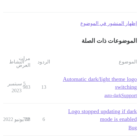
إظهار المنشور في الموضوع
الموضوعات ذات الصلة
مرات
الموضوع
الردود
النشاط
العرض
Automatic dark/light theme logo
5 سبتمبر
switching
983
13
2023
Support
auto-dark
Logo stopped updating if dark
mode is enabled
6
22 يونيو 2022
708
Bug