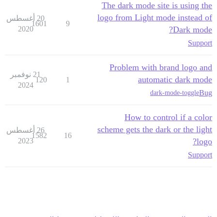
The dark mode site is using the
logo from Light mode instead of
20 أغسطس
1601
9
2020
Dark mode?
Support
Problem with brand logo and
21 نوفمبر
automatic dark mode
120
1
2024
Bug
dark-mode-toggle
How to control if a color
scheme gets the dark or the light
26 أغسطس
1582
16
2023
logo?
Support