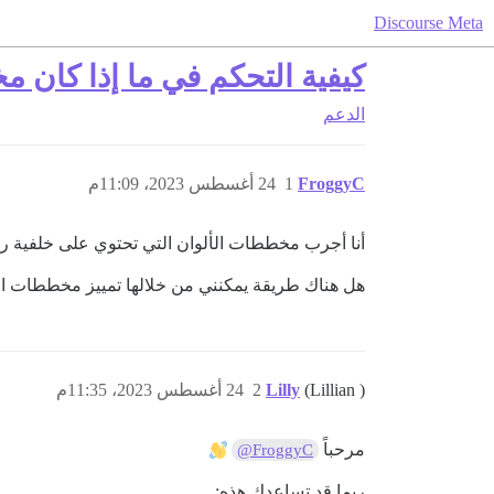
Discourse Meta
كيفية التحكم في ما إذا كان 
الدعم
FroggyC
1
24 أغسطس 2023، 11:09م
أنا أجرب مخططات الألوان التي تحتوي على خلفية رأ
هل هناك طريقة يمكنني من خلالها تمييز مخططات الأ
(Lillian )
Lilly
2
24 أغسطس 2023، 11:35م
مرحباً
@FroggyC
ربما قد تساعدك هذه: