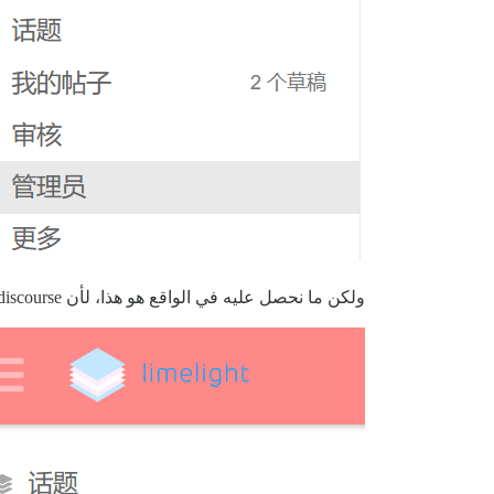
ولكن ما نحصل عليه في الواقع هو هذا، لأن discourse يعتبره ببساطة تكييفًا لشعار الوضع الفاتح: