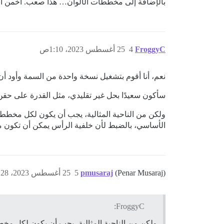
بالإضافة إلى مخططات الألوان… هذا صعب. أخمن أن
FroggyC
4
25 أغسطس 2023، 1:10ص
نعم، أنا أقوم بتشغيل نسخة واحدة من السمة وأود أن
سأكون سعيدًا بحل غير تقليدي، مثل القدرة على حقن CSS/JS مخصص بناءً على مخطط الألوا
ولكن من الناحية المثالية، يجب أن يكون لكل مخطط ألوان
الأساسي، بالضبط لأن خلفية الرأس يمكن أن تكون مخت
(Penar Musaraj)
pmusaraj
5
25 أغسطس 2023، 1:28ص
FroggyC:
ولكن من الناحية المثالية، يجب أن يكون لكل مخطط أ