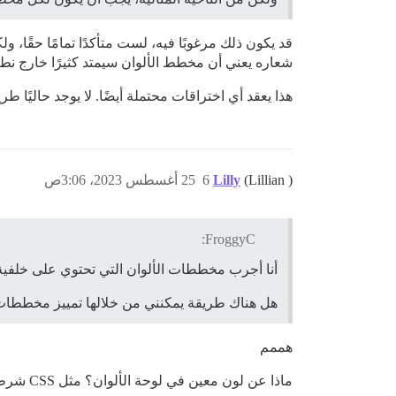
قد يكون ذلك مرغوبًا فيه، لست متأكدًا تمامًا حقًا،
شعاره يعني أن مخطط الألوان سيمتد كثيرًا خارج نط
هذا يعقد أي اختراقات محتملة أيضًا. لا يوجد حاليًا طريقة لإضافة CSS أو JS بناءً على اسم أو
(Lillian )
Lilly
6
25 أغسطس 2023، 3:06ص
FroggyC:
أنا أجرب مخططات الألوان التي تحتوي على خلفية
هل هناك طريقة يمكنني من خلالها تمييز مخططات 
هممم
ماذا عن لون معين في لوحة الألوان؟ مثل CSS شرطي للشعار بناءً على لون الرأس؟