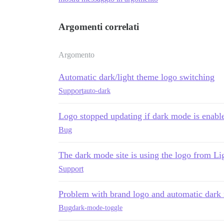
Argomenti correlati
Argomento
Automatic dark/light theme logo switching
Support
auto-dark
Logo stopped updating if dark mode is enabl
Bug
The dark mode site is using the logo from L
Support
Problem with brand logo and automatic dark
Bug
dark-mode-toggle