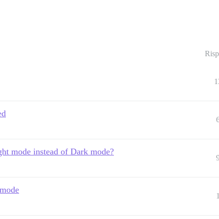
Risp
1
ed
ight mode instead of Dark mode?
 mode