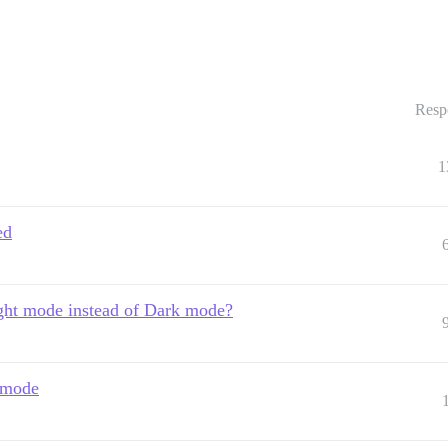
Resp
1
ed
ight mode instead of Dark mode?
 mode