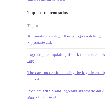
Tópicos relacionados
Tópico
Automatic dark/light theme logo switching
Support
auto-dark
Logo stopped updating if dark mode is enabl
Bug
The dark mode site is using the logo from L
Support
Problem with brand logo and automatic dark
Bug
dark-mode-toggle