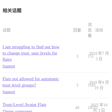
相关话题
浏
话题
回复
览
活动
量
I am struggling to find out how
to change trust_user levels for
2024 年7 月
3
151
flairs
3 日
Support
Flair not allowed for automatic
2019 年9 月
trust level groups?
3
1185
19 日
Support
Trust-Level Avatar Flair
2025 年10
49
16575
月 3 日
Theme component