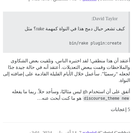
David Taylor:
كيف تشعر حيال دمج هذا في النواة كمهمة rake؟ مثل
bin/rake plugin:create

أعتقد أن هذا منطقي! لقد اختبره الناس، وتلقيت بعض الشكاوى
والملاحظات وقمت ببعض التعديلات. أعتقد أنه في حالة جيدة جدًا
لجعله “رسميًا”. سأعمل خلال الأيام القليلة القادمة على إضافته إلى
النواة.
أتفق على أن استخدام gh ليس مثاليًا، وسأجد حلاً. ربما ما يفعله
discourse_theme new
هو ما كنت أبحث عنه…
5 إعجابات
(Gabriel Grubba)
gabriel
7
14 أغسطس 2024، 3:01م