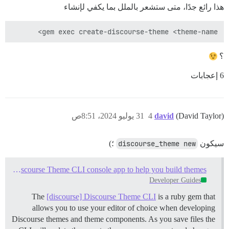
هذا رائع جدًا، متى ستشعر بالملل بما يكفي لإنشاء
gem exec create-discourse-theme <theme-name>

؟
6 إعجابات
(David Taylor)
david
4
31 يوليو 2024، 8:51ص
سيكون
discourse_theme new
؛)
Install the Discourse Theme CLI console app to help you build themes
Developer Guides
The
[discourse] Discourse Theme CLI
is a ruby gem that
allows you to use your editor of choice when developing
Discourse themes and theme components. As you save files the