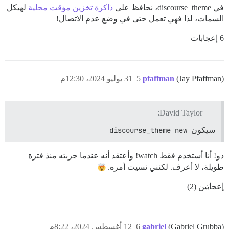
في discourse_theme، نحافظ على
ذاكرة تخزين مؤقت محلية
لهيكل
السمات، لذا فهي تعمل حتى في وضع عدم الاتصال!
6 إعجابات
(Jay Pfaffman)
pfaffman
5
31 يوليو 2024، 12:30م
David Taylor:
سيكون
discourse_theme new
دو! أنا أستخدم فقط watch! وأعتقد أنه عندما جربته منذ فترة
طويلة، لا أعرف. لكنني نسيت أمره.
إعجابَين (2)
(Gabriel Grubba)
gabriel
6
12 أغسطس 2024، 8:22م