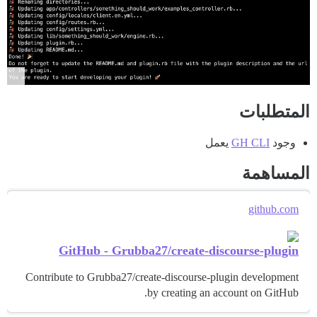
المتطلبات
وجود
GH CLI
يعمل
المساهمة
github.com
GitHub - Grubba27/create-discourse-plugin
Contribute to Grubba27/create-discourse-plugin development
by creating an account on GitHub.