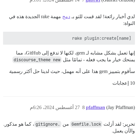
لدي أخبار رائعة! لقد قمت للتو بـ
دمج
مهمة rake الجديدة هذه في
النواة:
rake plugin:create[name]

إنها تعمل بشكل مشابه لـ gem، لكنها لا تدفع إلى GitHub، مما
يمنحك خيار ما يجب فعله - تمامًا مثل
discourse_theme new
سأقوم بتمييز gem هذا على أنه مهمل، حيث لدينا حل أكثر
رسمية
10 إعجابات
(Jay Pfaffman)
pfaffman
8
27 أغسطس 2024، 6:26م
تحرير: لقد أزلت
Gemfile.lock
من
.gitignore
، كما هو مذكور.
والآن يعمل.