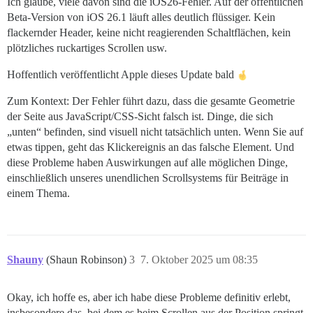
Ich glaube, viele davon sind die iOS26-Fehler. Auf der öffentlichen
Beta-Version von iOS 26.1 läuft alles deutlich flüssiger. Kein
flackernder Header, keine nicht reagierenden Schaltflächen, kein
plötzliches ruckartiges Scrollen usw.
Hoffentlich veröffentlicht Apple dieses Update bald
Zum Kontext: Der Fehler führt dazu, dass die gesamte Geometrie
der Seite aus JavaScript/CSS-Sicht falsch ist. Dinge, die sich
„unten“ befinden, sind visuell nicht tatsächlich unten. Wenn Sie auf
etwas tippen, geht das Klickereignis an das falsche Element. Und
diese Probleme haben Auswirkungen auf alle möglichen Dinge,
einschließlich unseres unendlichen Scrollsystems für Beiträge in
einem Thema.
Shauny
(Shaun Robinson)
3
7. Oktober 2025 um 08:35
Okay, ich hoffe es, aber ich habe diese Probleme definitiv erlebt,
insbesondere das, bei dem es beim Scrollen aus der Position springt,