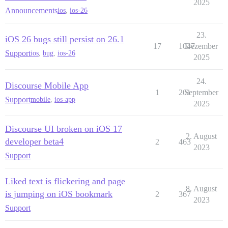
2025
Announcements
ios
,
ios-26
23.
iOS 26 bugs still persist on 26.1
17
1047
Dezember
Support
ios
,
bug
,
ios-26
2025
24.
Discourse Mobile App
1
201
September
Support
mobile
,
ios-app
2025
Discourse UI broken on iOS 17
2. August
developer beta4
2
463
2023
Support
Liked text is flickering and page
8. August
is jumping on iOS bookmark
2
367
2023
Support