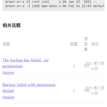
drwxr-xr-x 13 root root     4.0K Jan 23  2021 ..

相关话题
浏
话题
回复
览
活动
量
The backup has failed. .tar
2021 年3 月
permissions
2
635
4 日
Support
Backup failed with permission
2021 年3 月
denied
2
786
4 日
Support