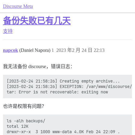
Discourse Meta
备份失败已有几天
支持
napcok
(Daniel Napora)
1
2023 年2 月 24 日 22:13
我无法备份 discourse，错误日志：
[2023-02-24 21:58:26] Creating empty archive...

[2023-02-24 21:58:26] EXCEPTION: /var/www/discourse/l
也许是权限有问题？
ls -alh backups/

total 12K

drwxr-xr-x  3 1000 www-data 4.0K Feb 24 22:09 .
