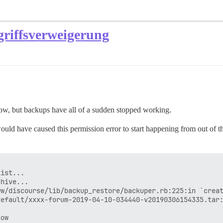
griffsverweigerung
now, but backups have all of a sudden stopped working.
ould have caused this permission error to start happening from out of t
ist...

hive...

w/discourse/lib/backup_restore/backuper.rb:225:in `creat
efault/xxxx-forum-2019-04-10-034440-v20190306154335.tar: