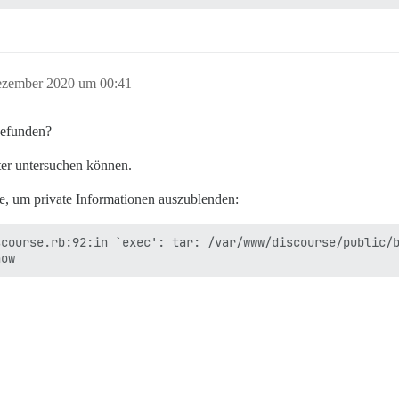
ezember 2020 um 00:41
gefunden?
ter untersuchen können.
, um private Informationen auszublenden:
course.rb:92:in `exec': tar: /var/www/discourse/public/b