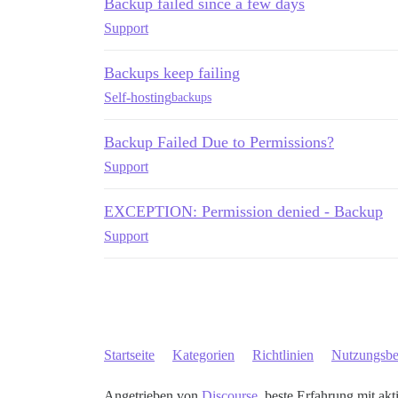
Backup failed since a few days
Support
Backups keep failing
Self-hosting
backups
Backup Failed Due to Permissions?
Support
EXCEPTION: Permission denied - Backup
Support
Startseite
Kategorien
Richtlinien
Nutzungsb
Angetrieben von
Discourse
, beste Erfahrung mit akt