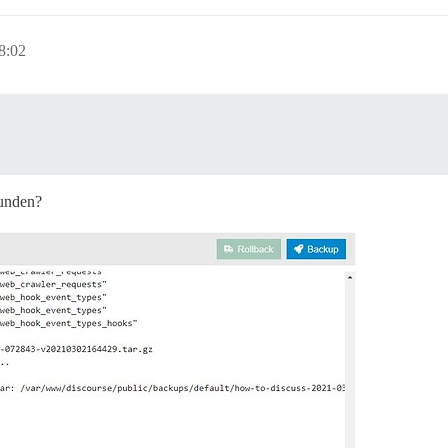
8:02
funden?