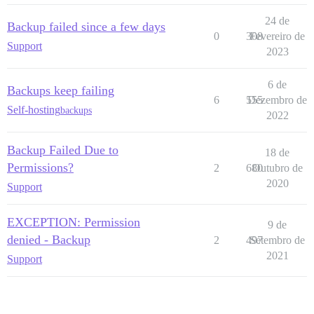
24 de
Backup failed since a few days
0
308
Fevereiro de
Support
2023
6 de
Backups keep failing
6
555
Dezembro de
Self-hosting
backups
2022
Backup Failed Due to
18 de
Permissions?
2
680
Outubro de
2020
Support
EXCEPTION: Permission
9 de
denied - Backup
2
497
Setembro de
2021
Support