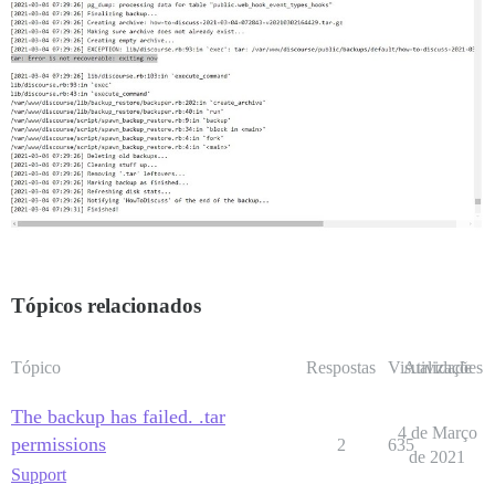
Tópicos relacionados
Tópico
Respostas
Visualizações
Atividade
The backup has failed. .tar
4 de Março
permissions
2
635
de 2021
Support