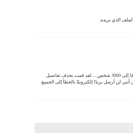
لملف الذي تريده.
آخر سؤال وسأترككما وشأنكما: كيف أقوم بتعطيل رسائل البريد الإلكتروني في المنتدى الوجهة؟ لا أريد أن أرسل بريدًا مزعجًا إلى 3000 شخص… لقد قمت بحذف تفاصيل