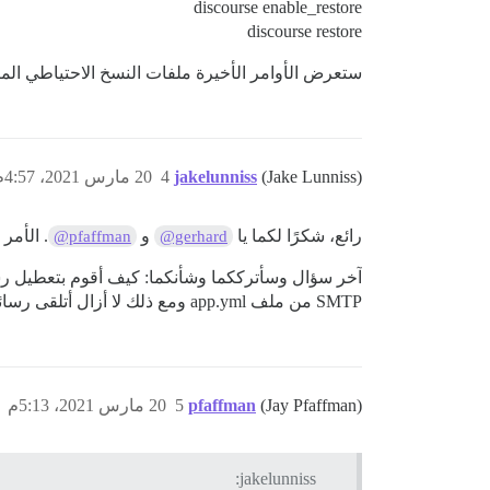
discourse enable_restore
discourse restore
ستعرض الأوامر الأخيرة ملفات النسخ الاحتياطي المت
(Jake Lunniss)
jakelunniss
4
20 مارس 2021، 4:57م
رائع، شكرًا لكما يا
و
. الأمر
@pfaffman
@gerhard
SMTP من ملف app.yml ومع ذلك لا أزال أتلقى رسائل بريد إلكتروني نظامية من Discourse الإنتاجي، وأريد أن أتأكد تمامًا من أنني لن أرسل بريدًا إلكترونيًا بالخطأ إلى الجميع.
(Jay Pfaffman)
pfaffman
5
20 مارس 2021، 5:13م
jakelunniss: