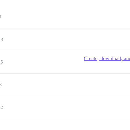
1
18
Create, download, and
25
3
12