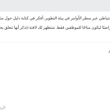
حتياطي عبر سطر الأوامر في بيئة التطوير. أفكر في كتابة دليل حول مث
اضيًا ليكون متاحًا للموظفين فقط. ستظهر لك لافتة (تذكر أنها تتعلق بجمي
الرد