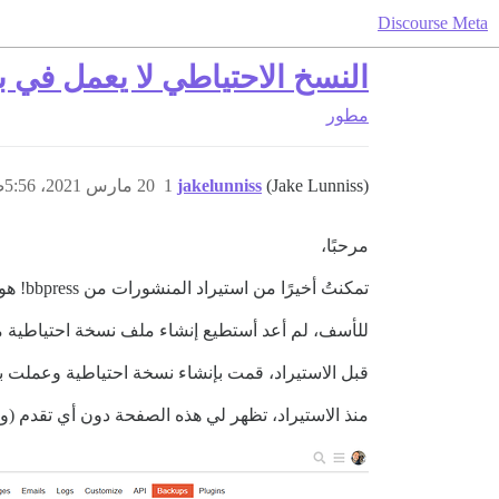
Discourse Meta
النسخ الاحتياطي لا يعمل في بي
مطور
(Jake Lunniss)
jakelunniss
1
20 مارس 2021، 5:56ص
مرحبًا،
تمكنتُ أخيرًا من استيراد المنشورات من bbpress! هورا!
للأسف، لم أعد أستطيع إنشاء ملف نسخة احتياطية من بي
قبل الاستيراد، قمت بإنشاء نسخة احتياطية وعملت بن
منذ الاستيراد، تظهر لي هذه الصفحة دون أي تقدم (وهي على هذا