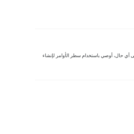
ى مخرجات السجل في وحدة التحكم حيث قمت بتشغيل خادم Rails. على أي حال، أوصي باستخدام سطر الأوامر لإنشاء