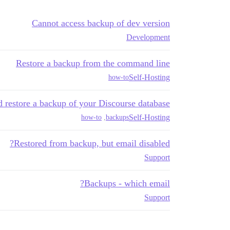
Cannot access backup of dev version
Development
Restore a backup from the command line
Self-Hosting
how-to
 restore a backup of your Discourse database
Self-Hosting
how-to
,
backups
Restored from backup, but email disabled?
Support
Backups - which email?
Support