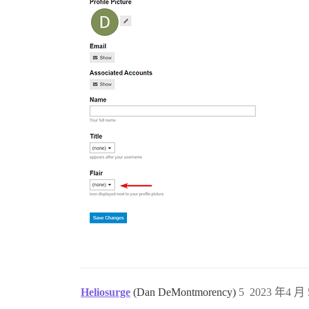
Heliosurge
(Dan DeMontmorency)
5
2023 年4 月 