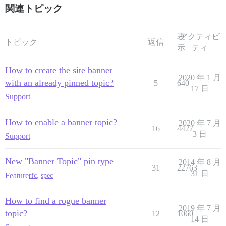
関連トピック
表
アクティビ
トピック
返信
示
ティ
How to create the site banner
2020 年 1 月
with an already pinned topic?
5
640
17 日
Support
How to enable a banner topic?
2020 年 7 月
16
4427
3 日
Support
New "Banner Topic" pin type
2014 年 8 月
31
22763
31 日
Feature
rfc
,
spec
How to find a rogue banner
2019 年 7 月
topic?
12
1060
14 日