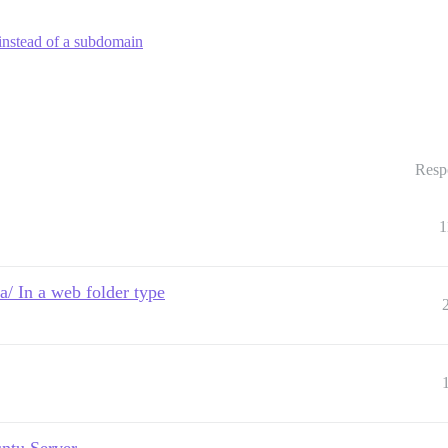
 instead of a subdomain
Resp
1
 In a web folder type