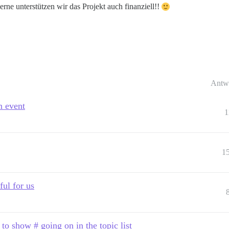
rne unterstützen wir das Projekt auch finanziell!!
Antw
n event
1
1
ful for us
 to show # going on in the topic list