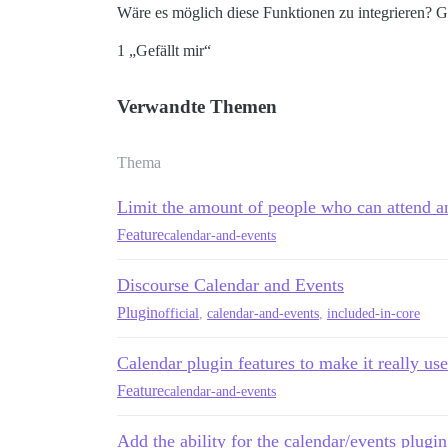
Wäre es möglich diese Funktionen zu integrieren? Ge
1 „Gefällt mir“
Verwandte Themen
Thema
Limit the amount of people who can attend a
Feature
calendar-and-events
Discourse Calendar and Events
Plugin
official
,
calendar-and-events
,
included-in-core
Calendar plugin features to make it really use
Feature
calendar-and-events
Add the ability for the calendar/events plugin