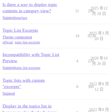
Is there a way to display topic
2025 年12
contents in category view?
11
296
月 18 日
Support
interface
Topic List Excerpts
2025 年3 月
18
9238
Theme component
20 日
official
,
topic-list-excerpts
Incompatibility with Topic List
2020 年10
Preview
4
229
月 26 日
Support
topic-list-excerpts
Topic lists with custom
2022 年9 月
"excerpts"
0
360
12 日
Support
Display in the topics list in
2022 年9 月