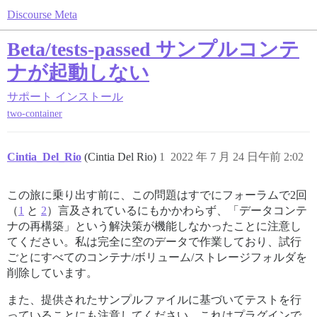
Discourse Meta
Beta/tests-passed サンプルコンテ
ナが起動しない
サポート
インストール
two-container
Cintia_Del_Rio
(Cintia Del Rio)
1
2022 年 7 月 24 日午前 2:02
この旅に乗り出す前に、この問題はすでにフォーラムで2回
（
1
と
2
）言及されているにもかかわらず、「データコンテ
ナの再構築」という解決策が機能しなかったことに注意し
てください。私は完全に空のデータで作業しており、試行
ごとにすべてのコンテナ/ボリューム/ストレージフォルダを
削除しています。
また、提供されたサンプルファイルに基づいてテストを行
っていることにも注意してください。これはプラグインで