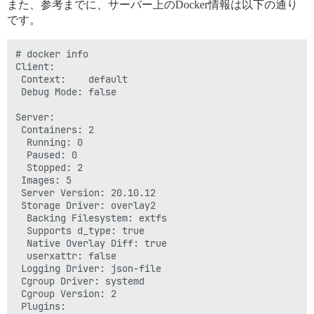
また、参考までに、サーバー上のDocker情報は以下の通り
です。
# docker info

Client:

 Context:    default

 Debug Mode: false

Server:

 Containers: 2

  Running: 0

  Paused: 0

  Stopped: 2

 Images: 5

 Server Version: 20.10.12

 Storage Driver: overlay2

  Backing Filesystem: extfs

  Supports d_type: true

  Native Overlay Diff: true

  userxattr: false

 Logging Driver: json-file

 Cgroup Driver: systemd

 Cgroup Version: 2

 Plugins:
