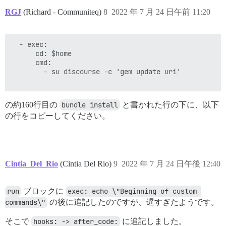
drwxr-xr-x 5 root root 4096 Jul 23 11:58 ..

RGJ
(Richard - Communiteq)
8
2022 年 7 月 24 日午前 11:20
drwxr-xr-x 6 root root 4096 Jul 24 02:09 data

  - exec:

      cd: $home

      cmd:

        - su discourse -c 'gem update uri'

の約160行目の
bundle install
と書かれた行の下に、以下
の行をコピーしてください。
Cintia_Del_Rio
(Cintia Del Rio)
9
2022 年 7 月 24 日午後 12:40
run
ブロックに
exec: echo \"Beginning of custom 
commands\"
の後に追記したのですが、遅すぎたようです。
そこで
hooks: -> after_code:
に追記しました。