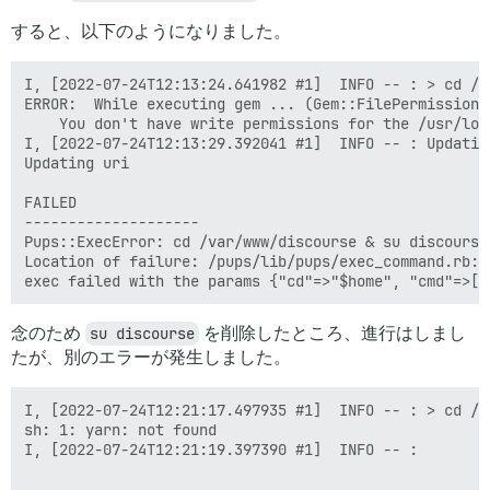
すると、以下のようになりました。
I, [2022-07-24T12:13:24.641982 #1]  INFO -- : > cd /v
ERROR:  While executing gem ... (Gem::FilePermissionEr
    You don't have write permissions for the /usr/loc
I, [2022-07-24T12:13:29.392041 #1]  INFO -- : Updating
Updating uri

FAILED

--------------------

Pups::ExecError: cd /var/www/discourse & su discourse
Location of failure: /pups/lib/pups/exec_command.rb:11
念のため
su discourse
を削除したところ、進行はしまし
たが、別のエラーが発生しました。
I, [2022-07-24T12:21:17.497935 #1]  INFO -- : > cd /v
sh: 1: yarn: not found

I, [2022-07-24T12:21:19.397390 #1]  INFO -- :
