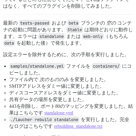
はなく、すべてのプラグインを削除してみました。
最新の
tests-passed
および
beta
ブランチの
空の
コンテ
ナの起動に問題があります。
Stable
は期待どおりに動作し
ます。エラーは
standalone
または
web-only
（もちろん
data
を起動した後）で発生します。
設定エラーを除外するために、次の手順を実行しました。
samples/standalone.yml
ファイルを
containers/
にコ
ピーしました。
ファイル内で
次のもののみ
を変更しました。
SMTPアドレスをダミー値に変更しました。
ディスコースアドレスをダミー値に変更しました。
共有データの場所を変更しました。
443を削除し、ポート80のマッピングを変更しました。結
果はこちらです
standalone.yml
./laucher rebuild standalone
を実行しました。完全
なログはこちらです
rebuilding_standalone.txt