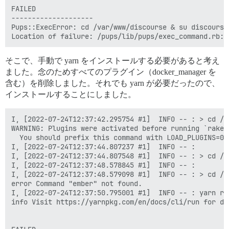
FAILED

--------------------

Pups::ExecError: cd /var/www/discourse & su discourse
そこで、手動で yarn をインストールする必要があると考え
ました。念のためすべてのプラグイン（docker_manager を
含む）を削除しました。それでも yarn が必要だったので、
インストールすることにしました。
I, [2022-07-24T12:37:42.295754 #1]  INFO -- : > cd /v
WARNING: Plugins were activated before running `rake 
  You should prefix this command with LOAD_PLUGINS=0

I, [2022-07-24T12:37:44.807237 #1]  INFO -- :

I, [2022-07-24T12:37:44.807548 #1]  INFO -- : > cd /v
I, [2022-07-24T12:37:48.578845 #1]  INFO -- :

I, [2022-07-24T12:37:48.579098 #1]  INFO -- : > cd /v
error Command "ember" not found.

I, [2022-07-24T12:37:50.795001 #1]  INFO -- : yarn run
info Visit https://yarnpkg.com/en/docs/cli/run for do