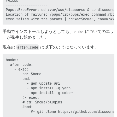
FAILED

--------------------

Pups::ExecError: cd /var/www/discourse & su discourse
Location of failure: /pups/lib/pups/exec_command.rb:11
手動でインストールしようとしても、ember についてのエラ
ーが発生し始めました。
現在の
after_code
は以下のようになっています。
hooks:

  after_code:

    - exec:

        cd: $home

        cmd:

          - gem update uri

          - npm install -g yarn

          - npm install -g ember

        #- exec:

        # cd: $home/plugins

        #cmd:

            #- git clone https://github.com/discourse