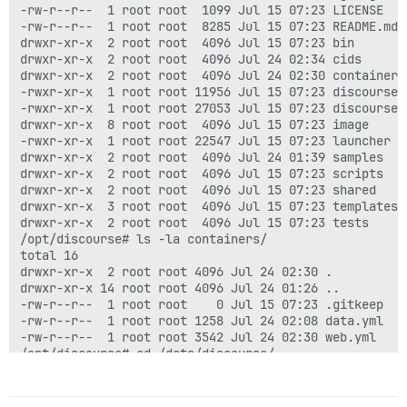
 Registry: https://index.docker.io/v1/

-rw-r--r--  1 root root  1099 Jul 15 07:23 LICENSE

 Labels:

-rw-r--r--  1 root root  8285 Jul 15 07:23 README.md

 Experimental: false

drwxr-xr-x  2 root root  4096 Jul 15 07:23 bin

 Insecure Registries:

drwxr-xr-x  2 root root  4096 Jul 24 02:34 cids

  127.0.0.0/8

drwxr-xr-x  2 root root  4096 Jul 24 02:30 containers

-rwxr-xr-x  1 root root 11956 Jul 15 07:23 discourse-d
-rwxr-xr-x  1 root root 27053 Jul 15 07:23 discourse-s
drwxr-xr-x  8 root root  4096 Jul 15 07:23 image

-rwxr-xr-x  1 root root 22547 Jul 15 07:23 launcher

drwxr-xr-x  2 root root  4096 Jul 24 01:39 samples

drwxr-xr-x  2 root root  4096 Jul 15 07:23 scripts

drwxr-xr-x  2 root root  4096 Jul 15 07:23 shared

drwxr-xr-x  3 root root  4096 Jul 15 07:23 templates

drwxr-xr-x  2 root root  4096 Jul 15 07:23 tests

/opt/discourse# ls -la containers/

total 16

drwxr-xr-x  2 root root 4096 Jul 24 02:30 .

drwxr-xr-x 14 root root 4096 Jul 24 01:26 ..

-rw-r--r--  1 root root    0 Jul 15 07:23 .gitkeep

-rw-r--r--  1 root root 1258 Jul 24 02:08 data.yml

-rw-r--r--  1 root root 3542 Jul 24 02:30 web.yml

/opt/discourse# cd /data/discourse/

/data/discourse# ls -la

total 16

drwxr-xr-x 4 root root 4096 Jul 24 02:06 .
