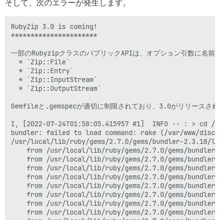
そして、次のエラーが発生します。
RubyZip 3.0 is coming!

**********************

一部のRubyzipクラスのパブリックAPIは、オプション引数に
  * `Zip::File`

  * `Zip::Entry`

  * `Zip::InputStream`

  * `Zip::OutputStream`

Gemfileと.gemspecが適切に制限されており、3.0がリリース
I, [2022-07-24T01:58:05.415957 #1]  INFO -- : > cd /v
bundler: failed to load command: rake (/var/www/disco
/usr/local/lib/ruby/gems/2.7.0/gems/bundler-2.3.18/li
	from /usr/local/lib/ruby/gems/2.7.0/gems/bundler-2.3.18/lib/bundler/runtime.rb:25:in `block in setup'

	from /usr/local/lib/ruby/gems/2.7.0/gems/bundler-2.3.18/lib/bundler/spec_set.rb:140:in `each'

	from /usr/local/lib/ruby/gems/2.7.0/gems/bundler-2.3.18/lib/bundler/spec_set.rb:140:in `each'

	from /usr/local/lib/ruby/gems/2.7.0/gems/bundler-2.3.18/lib/bundler/runtime.rb:24:in `map'

	from /usr/local/lib/ruby/gems/2.7.0/gems/bundler-2.3.18/lib/bundler/runtime.rb:24:in `setup'

	from /usr/local/lib/ruby/gems/2.7.0/gems/bundler-2.3.18/lib/bundler.rb:162:in `setup'

	from /usr/local/lib/ruby/gems/2.7.0/gems/bundler-2.3.18/lib/bundler/setup.rb:20:in `block in <top (required)>'

	from /usr/local/lib/ruby/gems/2.7.0/gems/bundler-2.3.18/lib/bundler/ui/shell.rb:136:in `with_level'
