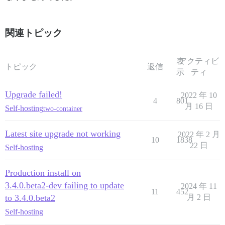
関連トピック
表
アクティビ
トピック
返信
示
ティ
Upgrade failed!
2022 年 10
4
801
月 16 日
Self-hosting
two-container
Latest site upgrade not working
2022 年 2 月
10
1838
22 日
Self-hosting
Production install on
3.4.0.beta2-dev failing to update
2024 年 11
11
452
to 3.4.0.beta2
月 2 日
Self-hosting