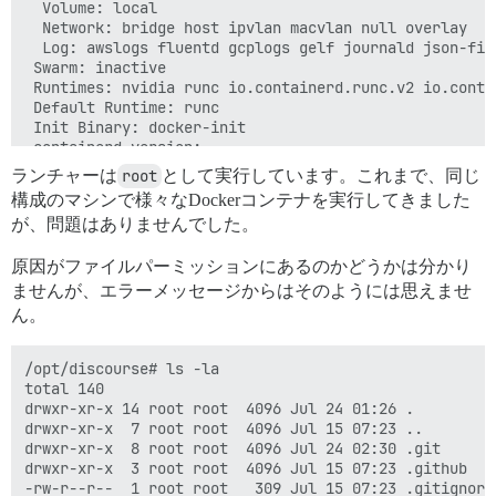
  Volume: local

  Network: bridge host ipvlan macvlan null overlay

  Log: awslogs fluentd gcplogs gelf journald json-fil
 Swarm: inactive

 Runtimes: nvidia runc io.containerd.runc.v2 io.conta
 Default Runtime: runc

 Init Binary: docker-init

 containerd version:

 runc version:

ランチャーは
root
として実行しています。これまで、同じ
 init version:

構成のマシンで様々なDockerコンテナを実行してきました
 Security Options:

が、問題はありませんでした。
  apparmor

  seccomp

原因がファイルパーミッションにあるのかどうかは分かり
   Profile: default

  cgroupns

ませんが、エラーメッセージからはそのようには思えませ
 Kernel Version: 5.15.0-41-generic

ん。
 Operating System: Ubuntu 22.04 LTS

 OSType: linux

 Architecture: x86_64

/opt/discourse# ls -la

 CPUs: 2

total 140

 Total Memory: 5.797GiB

drwxr-xr-x 14 root root  4096 Jul 24 01:26 .

 Name: maji

drwxr-xr-x  7 root root  4096 Jul 15 07:23 ..

 ID: OIRP:TYAE:HIPS:SIF3:NZRF:22QI:GO5A:64A4:OP2O:ALVA
drwxr-xr-x  8 root root  4096 Jul 24 02:30 .git

 Docker Root Dir: /data/docker

drwxr-xr-x  3 root root  4096 Jul 15 07:23 .github

 Debug Mode: false

-rw-r--r--  1 root root   309 Jul 15 07:23 .gitignore
