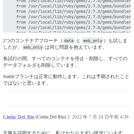
	from /usr/local/lib/ruby/gems/2.7.0/gems/bundler-2.3.18/lib/bundler/ui/shell.rb:88:in `silence'

	from /usr/local/lib/ruby/gems/2.7.0/gems/bundler-2.3.18/lib/bundler/setup.rb:20:in `<top (required)>'

	from /usr/local/lib/ruby/gems/2.7.0/gems/bundler-2.3.18/lib/bundler/cli/exec.rb:56:in `require_relative'

	from /usr/local/lib/ruby/gems/2.7.0/gems/bundler-2.3.18/lib/bundler/cli/exec.rb:56:in `kernel_load'

	from /usr/local/lib/ruby/gems/2.7.0/gems/bundler-2.3.18/lib/bundler/cli/exec.rb:23:in `run'

	from /usr/local/lib/ruby/gems/2.7.0/gems/bundler-2.3.18/lib/bundler/cli.rb:483:in `exec'

	from /usr/local/lib/ruby/gems/2.7.0/gems/bundler-2.3.18/lib/bundler/vendor/thor/lib/thor/command.rb:27:in `run'

	from /usr/local/lib/ruby/gems/2.7.0/gems/bundler-2.3.18/lib/bundler/vendor/thor/lib/thor/invocation.rb:127:in `invoke_command'

2つのコンテナアプローチ（
data
と
web_only
）も試しま
	from /usr/local/lib/ruby/gems/2.7.0/gems/bundler-2.3.18/lib/bundler/vendor/thor/lib/thor.rb:392:in `dispatch'

したが、
web_only
は同じ問題を抱えています。
	from /usr/local/lib/ruby/gems/2.7.0/gems/bundler-2.3.18/lib/bundler/cli.rb:31:in `dispatch'

	from /usr/local/lib/ruby/gems/2.7.0/gems/bundler-2.3.18/lib/bundler/vendor/thor/lib/thor/base.rb:485:in `start'

各試行の間、すべてのコンテナを停止・削除し、すべての
	from /usr/local/lib/ruby/gems/2.7.0/gems/bundler-2.3.18/lib/bundler/cli.rb:25:in `start'

データフォルダも削除しています。
	from /usr/local/lib/ruby/gems/2.7.0/gems/bundler-2.3.18/exe/bundle:48:in `block in <top (required)>'

	from /usr/local/lib/ruby/gems/2.7.0/gems/bundler-2.3.18/lib/bundler/friendly_errors.rb:120:in `with_friendly_errors'

	from /usr/local/lib/ruby/gems/2.7.0/gems/bundler-2.3.18/exe/bundle:36:in `<top (required)>'

Stableブランチは正常に動作します。これは予期されたこと
	from /usr/local/bin/bundle:23:in `load'

ではないと思います。
	from /usr/local/bin/bundle:23:in `<main>'

I, [2022-07-24T01:58:05.702191 #1]  INFO -- : 

I, [2022-07-24T01:58:05.702665 #1]  INFO -- : > cd /v
bundler: failed to load command: rake (/var/www/disco
/usr/local/lib/ruby/gems/2.7.0/gems/bundler-2.3.18/li
	from /usr/local/lib/ruby/gems/2.7.0/gems/bundler-2.3.18/lib/bundler/runtime.rb:25:in `block in setup'

Cintia_Del_Rio
(Cintia Del Rio)
2
2022 年 7 月 24 日午前 4:39
	from /usr/local/lib/ruby/gems/2.7.0/gems/bundler-2.3.18/lib/bundler/spec_set.rb:140:in `each'

	from /usr/local/lib/ruby/gems/2.7.0/gems/bundler-2.3.18/lib/bundler/spec_set.rb:140:in `each'

	from /usr/local/lib/ruby/gems/2.7.0/gems/bundler-2.3.18/lib/bundler/runtime.rb:24:in `map'

文脈を説明するために、私はかなりまずい状況にいます。