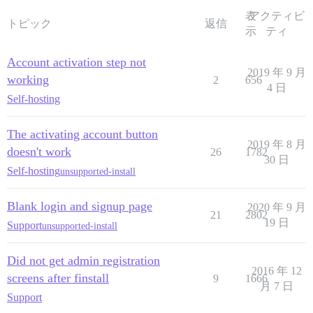
表
アクティビ
トピック
返信
示
ティ
Account activation step not
2019 年 9 月
working
2
656
4 日
Self-hosting
The activating account button
2019 年 8 月
doesn't work
26
1782
30 日
Self-hosting
unsupported-install
Blank login and signup page
2020 年 9 月
21
2802
19 日
Support
unsupported-install
Did not get admin registration
2016 年 12
screens after finstall
9
1666
月 7 日
Support