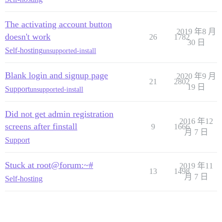
The activating account button
2019 年8 月
doesn't work
26
1782
30 日
Self-hosting
unsupported-install
Blank login and signup page
2020 年9 月
21
2802
19 日
Support
unsupported-install
Did not get admin registration
2016 年12
screens after finstall
9
1666
月 7 日
Support
Stuck at root@forum:~#
2019 年11
13
1498
月 7 日
Self-hosting