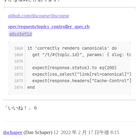
github.com/discourse/discourse
spec/requests/topics_controller_spec.rb
a0c65e91d
it 'correctly renders canonicals' do
  get "/t/#{topic.id}", params: { slug: topic
  expect(response.status).to eq(200)
  expect(css_select("link[rel=canonical]").le
  expect(response.headers["Cache-Control"]).t
end
「いいね！」 6
dschaper
(Dan Schaper)
12
2022 年 2 月 17 日午後 8:15