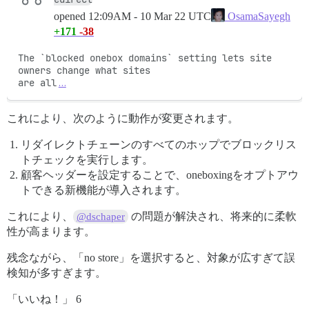
opened
12:09AM - 10 Mar 22 UTC
OsamaSayegh
+171
-38
The `blocked onebox domains` setting lets site 
owners change what sites

are all
…
これにより、次のように動作が変更されます。
リダイレクトチェーンのすべてのホップでブロックリス
トチェックを実行します。
顧客ヘッダーを設定することで、oneboxingをオプトアウ
トできる新機能が導入されます。
これにより、
の問題が解決され、将来的に柔軟
@dschaper
性が高まります。
残念ながら、「no store」を選択すると、対象が広すぎて誤
検知が多すぎます。
「いいね！」 6