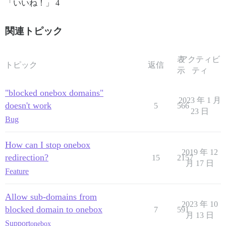
「いいね！」 4
関連トピック
表
アクティビ
トピック
返信
示
ティ
"blocked onebox domains"
2023 年 1 月
doesn't work
5
566
23 日
Bug
How can I stop onebox
2019 年 12
redirection?
15
2157
月 17 日
Feature
Allow sub-domains from
2023 年 10
blocked domain to onebox
7
591
月 13 日
Support
onebox