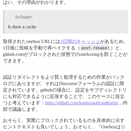
はい、その理由がわかります。
dschaper:
Is there a cache
取得されたonebox URLには
1日間のキャッシュ
があるため、
1日後に投稿を手動で再ベイクする（
post.rebake!
）と、
github.comがブロックされた状態でのoneboxingを防ぐことが
できます。
認証リダイレクトをより賢く処理するための作業がバック
ログにありますが、それはDiscourseフォーラムの認証に限
定されています。githubの場合に、設定をサブディレクトリ
にも対応できるように拡張することで、このケースに役立
つと考えています：
https://github.com/login/oauth/authorize
…内
部で議論します。
おそらく、実際にブロックされているものを具体的に示す
ヒントテキストも良いでしょう。おそらく、「Oneboxはリ