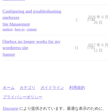
Configuring and troubleshooting
oneboxes
2026 年 6 月
2
2748
26 日
Site Management
onebox
,
how-to
,
content
Onebox no longer works for my
2017 年 6 月
wordpress site
11
1785
12 日
Support
ホーム
カテゴリ
ガイドライン
利用規約
プライバシーポリシー
Discourse
により提供されています。最適な表示のために、