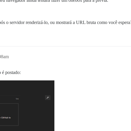
seu navegador ainda tentará fazer um onebox para a prévia.
pós o servidor renderizá-lo, ou mostrará a URL bruta como você espera
:08am
 é postado: