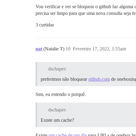
Vou verificar e ver se bloquear o github faz algum
precisa ser limpo para que uma nova consulta seja fe
3 curtidas
nat
(Natalie T)
10
Fevereiro 17, 2022, 1:55am
dschaper:
preferimos não bloquear
github.com
de oneboxin
Sim, eu entendo o porquê.
dschaper:
Existe um cache?
Existe
um cache de um dia
para URLs de onebox bus