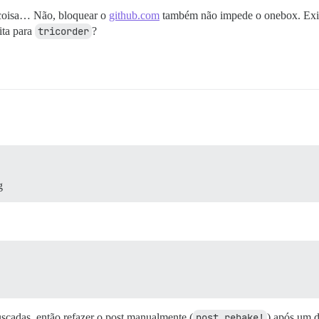
a coisa… Não, bloquear o
github.com
também não impede o onebox. Exis
ita para
tricorder
?
g
cadas, então refazer o post manualmente (
post.rebake!
) após um 