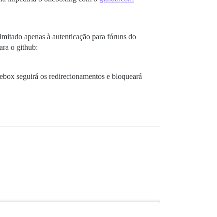
imitado apenas à autenticação para fóruns do
ara o github:
ebox seguirá os redirecionamentos e bloqueará