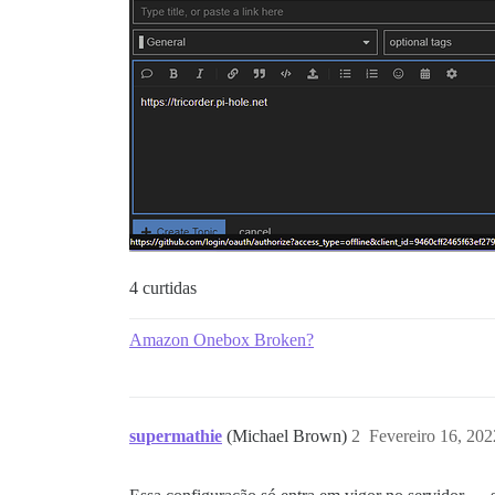
4 curtidas
Amazon Onebox Broken?
supermathie
(Michael Brown)
2
Fevereiro 16, 20