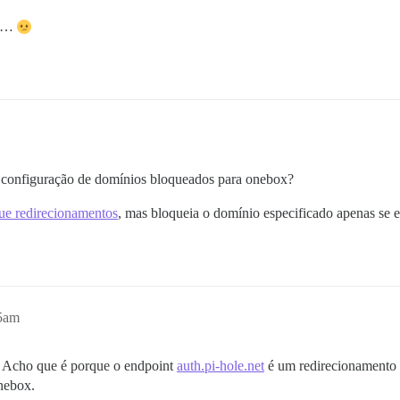
te…
 configuração de domínios bloqueados para onebox?
gue redirecionamentos
, mas bloqueia o domínio especificado apenas se ele
15am
. Acho que é porque o endpoint
auth.pi-hole.net
é um redirecionamento
nebox.