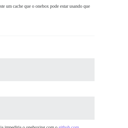
te um cache que o onebox pode estar usando que
dia impediria o oneboxing com o
github.com