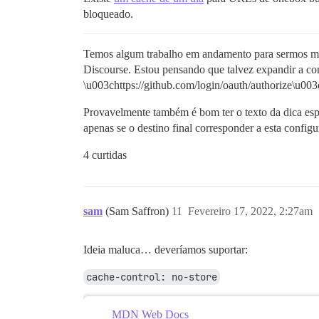
bloqueado.
Temos algum trabalho em andamento para sermos mais 
Discourse. Estou pensando que talvez expandir a con
\u003chttps://github.com/login/oauth/authorize\u003
Provavelmente também é bom ter o texto da dica esp
apenas se o destino final corresponder a esta config
4 curtidas
sam
(Sam Saffron)
11
Fevereiro 17, 2022, 2:27am
Ideia maluca… deveríamos suportar:
cache-control: no-store
MDN Web Docs