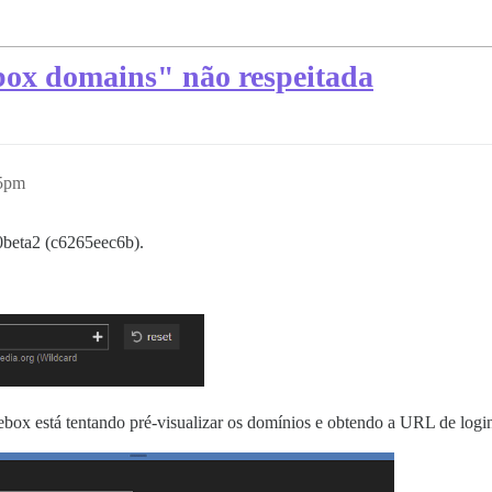
box domains" não respeitada
35pm
0beta2 (c6265eec6b).
ebox está tentando pré-visualizar os domínios e obtendo a URL de log