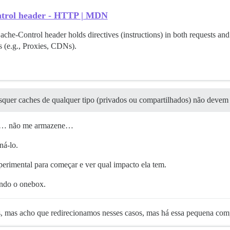
trol header - HTTP | MDN
e-Control header holds directives (instructions) in both requests and
s (e.g., Proxies, CDNs).
squer caches de qualquer tipo (privados ou compartilhados) não devem 
or… não me armazene…
ná-lo.
erimental para começar e ver qual impacto ela tem.
endo o onebox.
s, mas acho que redirecionamos nesses casos, mas há essa pequena com