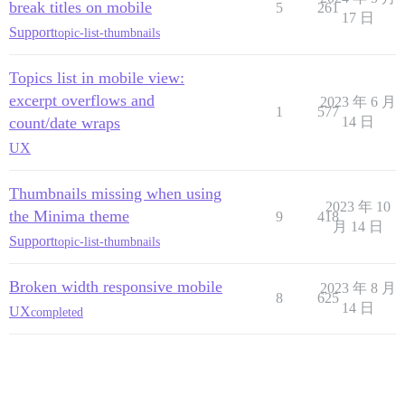
break titles on mobile
5
261
17 日
Support
topic-list-thumbnails
Topics list in mobile view:
excerpt overflows and
2023 年 6 月
1
577
count/date wraps
14 日
UX
Thumbnails missing when using
2023 年 10
the Minima theme
9
418
月 14 日
Support
topic-list-thumbnails
Broken width responsive mobile
2023 年 8 月
8
625
14 日
UX
completed