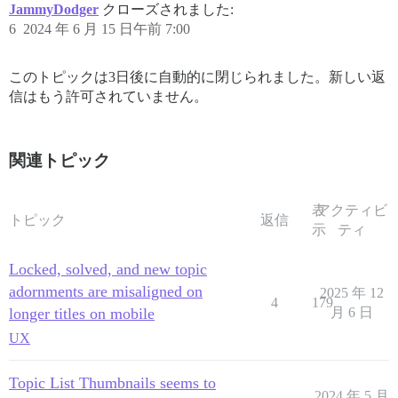
JammyDodger
クローズされました:
6
2024 年 6 月 15 日午前 7:00
このトピックは3日後に自動的に閉じられました。新しい返
信はもう許可されていません。
関連トピック
表
アクティビ
トピック
返信
示
ティ
Locked, solved, and new topic
adornments are misaligned on
2025 年 12
4
179
longer titles on mobile
月 6 日
UX
Topic List Thumbnails seems to
2024 年 5 月