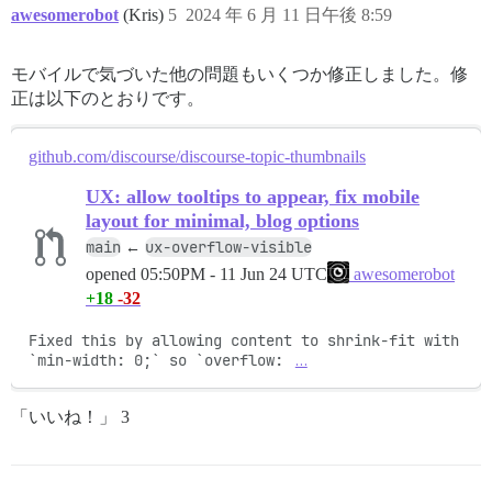
awesomerobot
(Kris)
5
2024 年 6 月 11 日午後 8:59
モバイルで気づいた他の問題もいくつか修正しました。修
正は以下のとおりです。
github.com/discourse/discourse-topic-thumbnails
UX: allow tooltips to appear, fix mobile
layout for minimal, blog options
main
ux-overflow-visible
←
opened
05:50PM - 11 Jun 24 UTC
awesomerobot
+18
-32
Fixed this by allowing content to shrink-fit with 
`min-width: 0;` so `overflow: 
…
「いいね！」 3