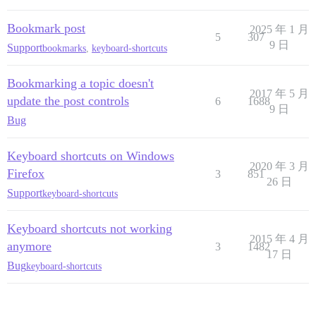
Bookmark post
2025 年 1 月
5
307
9 日
Support
bookmarks
,
keyboard-shortcuts
Bookmarking a topic doesn't
2017 年 5 月
update the post controls
6
1688
9 日
Bug
Keyboard shortcuts on Windows
2020 年 3 月
Firefox
3
851
26 日
Support
keyboard-shortcuts
Keyboard shortcuts not working
2015 年 4 月
anymore
3
1482
17 日
Bug
keyboard-shortcuts