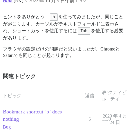
rkda
(RK)
3
2022 年 10 月 9 日午前 11:02
ヒントをありがとう！
b
を使ってみましたが、同じこと
が起こります。カーソルがテキストフィールドに表示さ
れ、ショートカットを使用するには
Tab
を使用する必要
があります。
ブラウザの設定だけの問題だと思いましたが、Chromeと
Safariでも同じことが起こります。
関連トピック
表
アクティビ
トピック
返信
示
ティ
Bookmark shortcut `b` does
2020 年 4 月
nothing
5
1130
24 日
Bug