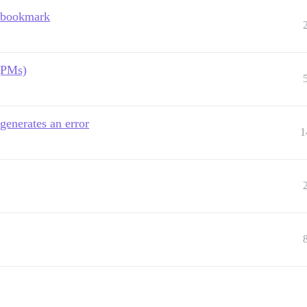
t bookmark
 (PMs)
generates an error
1