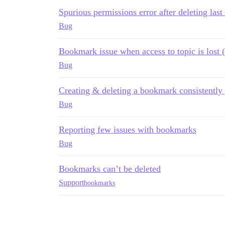
Spurious permissions error after deleting las
Bug
Bookmark issue when access to topic is lost
Bug
Creating & deleting a bookmark consistently 
Bug
Reporting few issues with bookmarks
Bug
Bookmarks can’t be deleted
Support
bookmarks