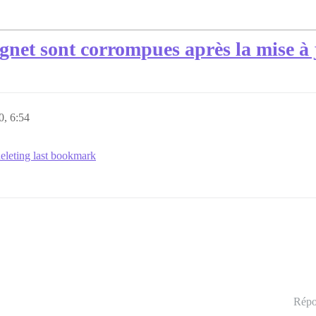
ignet sont corrompues après la mise à
0, 6:54
deleting last bookmark
Répo