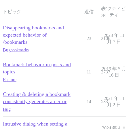
表
アクティビ
トピック
返信
示
ティ
Disappearing bookmarks and
expected behavior of
2023 年 11
23
2106
/bookmarks
月 7 日
Bug
bookmarks
Bookmark behavior in posts and
2019 年 5 月
topics
11
2737
16 日
Feature
Creating & deleting a bookmark
2021 年 11
consistently generates an error
14
533
月 2 日
Bug
Intrusive dialog when setting a
2024 年 4 月