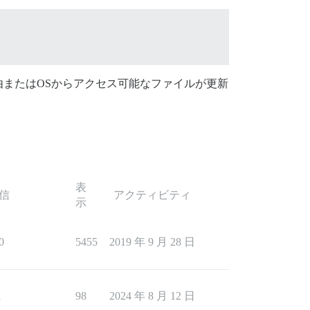
またはOSからアクセス可能なファイルが更新
表
信
アクティビティ
示
0
5455
2019 年 9 月 28 日
1
98
2024 年 8 月 12 日