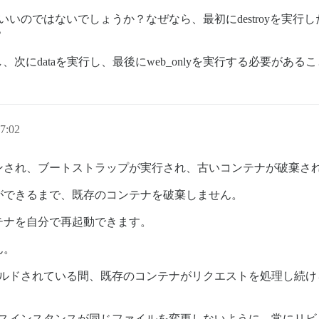
いいのではないでしょうか？なぜなら、最初にdestroyを実行した
？
し、次にdataを実行し、最後にweb_onlyを実行する必要があ
7:02
ンされ、ブートストラップが実行され、古いコンテナが破棄さ
ができるまで、既存のコンテナを破棄しません。
テナを自分で再起動できます。
ん。
ビルドされている間、既存のコンテナがリクエストを処理し続け
ースインスタンスが同じファイルを変更しないように、常にリビ