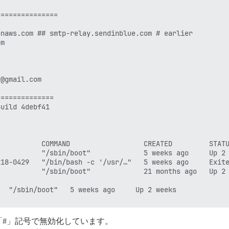
==============

naws.com ## smtp-relay.sendinblue.com # earlier

m

@gmail.com

=============

uild 4debf41

          COMMAND                  CREATED         STATU
          "/sbin/boot"             5 weeks ago     Up 2 
18-0429   "/bin/bash -c '/usr/…"   5 weeks ago     Exite
          "/sbin/boot"             21 months ago   Up 2 
  "/sbin/boot"   5 weeks ago     Up 2 weeks             
「
#」記号で無効化しています。