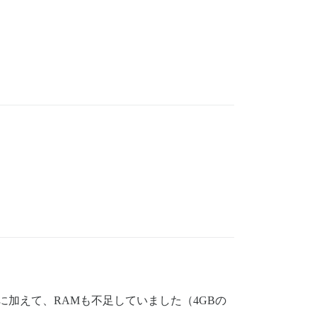
 slack etc chat integrations

iscourse.org/t/discourse-math-plugin/65770

m-integration-lti-1-3-authentication/196174

rse.org/t/discourse-subscriptions/140818

/t/discourse-voting/40121

rg/t/discourse-calendar/97376

に加えて、RAMも不足していました（4GBの
.org/t/discourse-solved-accepted-answer-plugin/30155
