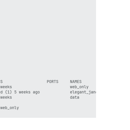
S                   PORTS     NAMES

weeks                         web_only

d (1) 5 weeks ago             elegant_jang

weeks                         data

web_only
