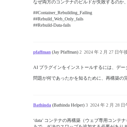
なぜ両方のコンテナのビルドが失敗するのか
==================== PLUGINS ===========
          - git clone https://github.com
#
#Container_Rebuilding_Failing
          - git clone https://github.com
#
#Rebuild_Web_Only_fails
          - git clone https://github.com
          - git clone https://github.com
#
#Rebuild-Data-fails
          - git clone https://github.com
          - git clone https://github.com
          - git clone https://github.com
          - git clone https://github.com
          - git clone https://github.com
pfaffman
(Jay Pfaffman)
2
2024 年 2 月 27 日午後
#          - git clone https://github.co
#          - git clone https://github.co
#          - git clone https://github.co
AI プラグインをインストールするには、デ
#          - git clone https://github.co
#          - git clone https://github.co
問題が何であったかを知るために、再構築の
#          - git clone https://github.co
#          - git clone https://github.co
#          - git clone https://github.co
#gives problem:          - git clone htt
#          - git clone https://github.co
Bathinda
(Bathinda Helper)
3
2024 年 2 月 28 日
#          - git clone https://github.co
#          - git clone https://github.co
#          - git clone https://github.co
‘data’ コンテナの再構築（ウェブ専用コ
#          - git clone https://github.co
#          - git clone https://github.co
みで、4GBのスワップを追加する必要があり