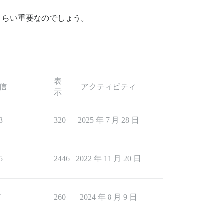
r of better and later ver Discourse AD Plugin.

じくらい重要なのでしょう。
course.org/t/discourse-sitemap/40348

ourse-telegram-notifications/60483

course.org/t/formatting-toolbar/40649

e.org/t/locations-plugin/69742

sco team.

follow # discard if conflicts with non official.

o a theme component for the same functionality

表
信
アクティビティ
tors-counter-plugin/41456

示
org/t/custom-layouts-plugin/55208

ushover-notifications/119258

org/t/user-scores-reputation-plugin/92364

3
320
2025 年 7 月 28 日
site

ta.discourse.org/t/merge-users-plugin/114917

5
2446
2022 年 11 月 20 日
eta.discourse.org/t/quick-messages-plugin/39188

ation-plugin-version-0-2/54758/13

spoiler-alert #...discourse-spoiler-alert/12650

7
260
2024 年 8 月 9 日