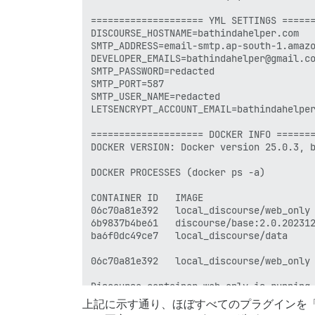
==================== YML SETTINGS ======
DISCOURSE_HOSTNAME=bathindahelper.com

SMTP_ADDRESS=email-smtp.ap-south-1.amazo
DEVELOPER_EMAILS=bathindahelper@gmail.co
SMTP_PASSWORD=redacted

SMTP_PORT=587

SMTP_USER_NAME=redacted

LETSENCRYPT_ACCOUNT_EMAIL=bathindahelper
==================== DOCKER INFO =======
DOCKER VERSION: Docker version 25.0.3, b
DOCKER PROCESSES (docker ps -a)

CONTAINER ID   IMAGE                    
06c70a81e392   local_discourse/web_only 
6b9837b4be61   discourse/base:2.0.202312
ba6f0dc49ce7   local_discourse/data     
06c70a81e392   local_discourse/web_only 
Discourse container web_only is running

上記に示す通り、ほぼすべてのプラグインを