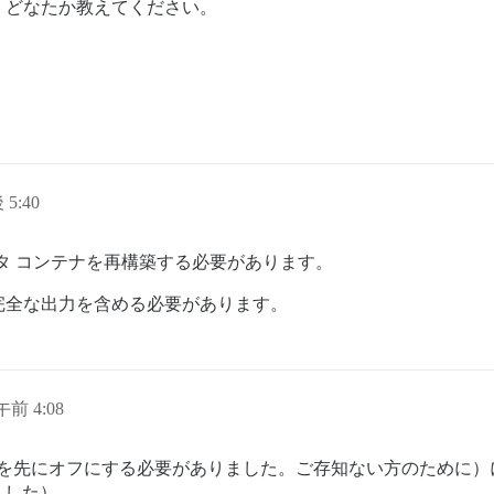
、どなたか教えてください。
=========

/discourse/discourse-google-one-tap

/discourse/docker_manager.git

/discourse/discourse-oauth2-basic

/discourse/discourse-adplugin

/discourse/discourse-data-explorer

/discourse/discourse-tooltips

/discourse/discourse-whos-online

/discourse/discourse-translator

/discourse/discourse-chat-integration ## for telegram or
 5:40
m/discourse/discourse-chat

m/discourse/discourse-cakeday

m/discourse/discourse-follow

ータ コンテナを再構築する必要があります。
m/paviliondev/discourse-news

m/discourse/discourse-math

完全な出力を含める必要があります。
m/discourse/discourse-reactions

m/discourse/discourse-ai

m/discourse/discourse-rss-polling

ps://github.com/discourse/discourse-math #https://meta.d
m/discourse/discourse-lti #.../learning-management-syste
午前 4:08
m/discourse/discourse-subscriptions #https://meta.discou
m/discourse/discourse-voting #https://meta.discourse.org
m/discourse/discourse-calendar #https://meta.discourse.o
ンテナを先にオフにする必要がありました。ご存知ない方のために）
m/discourse/discourse-solved.git #https://meta.discourse
m/discourse/discourse-yearly-review

ました）。