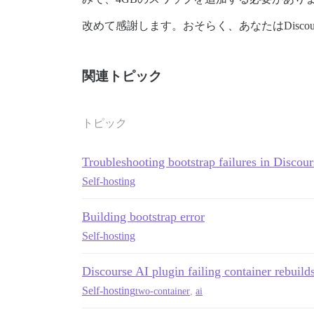
#          - git clone https://github.co
#          - git clone https://github.co
改めて感謝します。おそらく、あなたはDisc
#deprecated          - git clone https:/
#          - git clone https://github.co
#          - git clone https://github.co
#          - git clone https://github.co
関連トピック
#          - git clone https://github.co
#conflicts with official follow plugin n
#          - git clone https://github.co
トピック
#          - git clone https://github.co
#          - git clone https://github.co
#          - git clone https://github.co
Troubleshooting bootstrap failures in Discour
#          - git clone https://github.co
#          - git clone https://github.co
Self-hosting
#          - git clone https://github.co
#          - git clone https://github.co
#          - git clone https://github.co
Building bootstrap error
# broken          - git clone https://gi
Self-hosting
# broken          - git clone https://gi
# Broken         - git clone https://git
#Integrated in disco core. So no more ne
Discourse AI plugin failing container rebuild
WARNING:

Self-hosting
two-container
,
ai
You have what appear to be non-official 
If you are having trouble, you should di