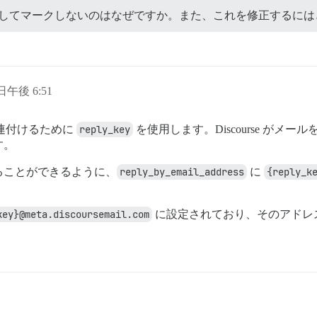
ウンスとしてマークしないのはなぜですか。また、これを修正するに
 日午後 6:51
に関連付けるために
reply_key
を使用します。Discourse がメ
す。
ることができるように、
reply_by_email_address
に
{reply_k
key}@meta.discoursemail.com
に設定されており、そのアドレ