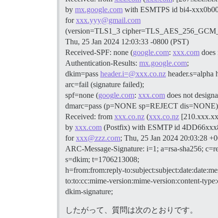
by
mx.google.com
with ESMTPS id bi4-xxx0b00
for
xxx.yyy@gmail.com
(version=TLS1_3 cipher=TLS_AES_256_GCM_S
Thu, 25 Jan 2024 12:03:33 -0800 (PST)
Received-SPF: none (
google.com
:
xxx.com
does 
Authentication-Results:
mx.google.com
;
dkim=pass
header.i=@xxx.co.nz
header.s=alpha
arc=fail (signature failed);
spf=none (
google.com
:
xxx.com
does not designa
dmarc=pass (p=NONE sp=REJECT dis=NONE
Received: from
xxx.co.nz
(
xxx.co.nz
[210.xxx.xx
by
xxx.com
(Postfix) with ESMTP id 4DD66xx
for
xxx@zzz.com
; Thu, 25 Jan 2024 20:03:28 
ARC-Message-Signature: i=1; a=rsa-sha256; c=re
s=dkim; t=1706213008;
h=from:from:reply-to:subject:subject:date:date:me
to:to:cc:mime-version:mime-version:content-type:
dkim-signature;
したがって、質問は次のとおりです。