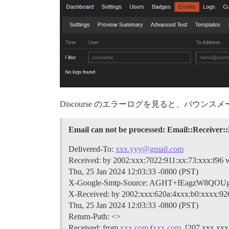
Discourse のエラーログを見ると、バウ
Email can not be processed: Email::Receiver
Delivered-To:
xxx.yyy@gmail.com
Received: by 2002:xxx:7022:911:xx:73:xxx:f96
Thu, 25 Jan 2024 12:03:33 -0800 (PST)
X-Google-Smtp-Source: AGHT+IEagzW8QOU
X-Received: by 2002:xxx:620a:4xxx:b0:xxxx:9
Thu, 25 Jan 2024 12:03:33 -0800 (PST)
Return-Path: <>
Received: from
xxx.com
(
xxx.com
. [207.xxx.xxx