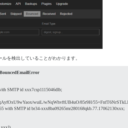
ンスメールを検出していることがわかります。
::BouncedEmailError
 with SMTP id xxx7csp1115046dlb;
gAyfOxU9wYaox/wuiL/wNqWhvftUB4uO/85r9H/55+FnfT6NrSTkLI
265 with SMTP id br34-xxx8ba09265mr280168qkb.77.17062130xxx;
.xxx])