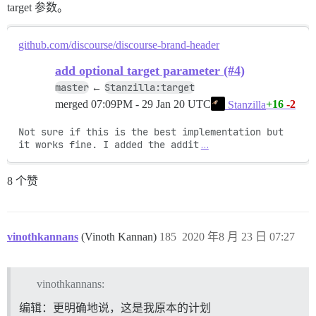
target 参数。
github.com/discourse/discourse-brand-header
add optional target parameter (#4)
master
Stanzilla:target
←
merged
07:09PM - 29 Jan 20 UTC
+16
-2
Stanzilla
Not sure if this is the best implementation but 
it works fine. I added the addit
…
8 个赞
vinothkannans
(Vinoth Kannan)
185
2020 年8 月 23 日 07:27
vinothkannans:
编辑：更明确地说，这是我原本的计划