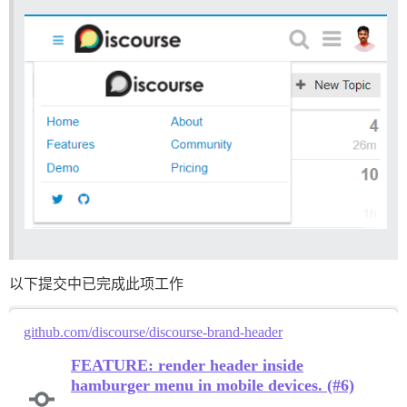
以下提交中已完成此项工作
github.com/discourse/discourse-brand-header
FEATURE: render header inside
hamburger menu in mobile devices. (#6)