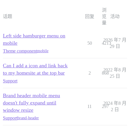
浏
话题
回复
览
活动
量
Left side hamburger menu on
2026 年7 月
mobile
50
4213
29 日
Theme component
mobile
Can I add a icon and link back
2022 年8 月
to my homesite at the top bar
2
868
25 日
Support
Brand header mobile menu
doesn't fully expand until
2024 年8 月
11
297
window resize
2 日
Support
brand-header