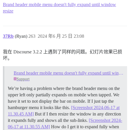
Brand header mobile menu doesn't fully expand until window
resize
37Rb
(Ryan)
263
2024 年6 月 25 日 23:08
我在 Discourse 3.2.2 上遇到了同样的问题。幻灯片效果已损
坏。
Brand header mobile menu doesn't fully expand until window resize
Support
We’re having a problem where the brand header menu on the
upper left only partially expands on mobile when tapped. We
have it set to not display the bar on mobile. If I just tap the
hamburger menu it looks like this.
[Screenshot 2024-06-17 at
11.30.45 AM]
But if I then resize the window in any direction
it expands fully and shows all the sub-links.
[Screenshot 2024-
06-17 at 11.30.55 AM]
How do I get it to expand fully when