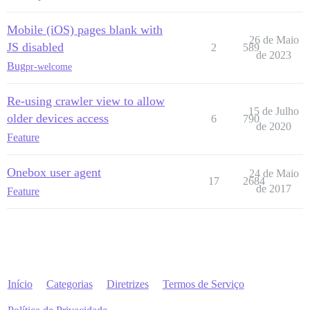
Mobile (iOS) pages blank with
26 de Maio
JS disabled
2
589
de 2023
Bug
pr-welcome
Re-using crawler view to allow
15 de Julho
older devices access
6
790
de 2020
Feature
Onebox user agent
24 de Maio
17
2684
de 2017
Feature
Início
Categorias
Diretrizes
Termos de Serviço