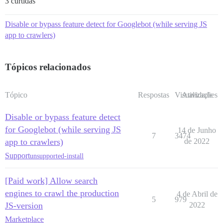
3 curtidas
Disable or bypass feature detect for Googlebot (while serving JS
app to crawlers)
Tópicos relacionados
Tópico
Respostas
Visualizações
Atividade
Disable or bypass feature detect
for Googlebot (while serving JS
14 de Junho
7
3474
app to crawlers)
de 2022
Support
unsupported-install
[Paid work] Allow search
engines to crawl the production
4 de Abril de
5
979
JS-version
2022
Marketplace