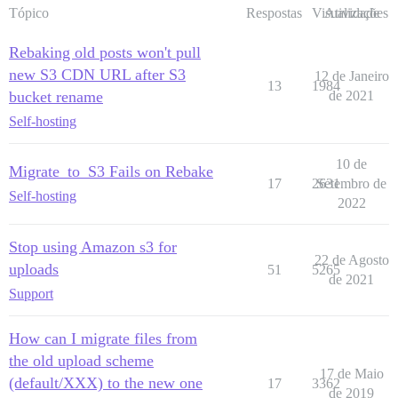
Tópico
Respostas
Visualizações
Atividade
Rebaking old posts won't pull
new S3 CDN URL after S3
12 de Janeiro
13
1984
bucket rename
de 2021
Self-hosting
10 de
Migrate_to_S3 Fails on Rebake
17
2631
Setembro de
Self-hosting
2022
Stop using Amazon s3 for
22 de Agosto
uploads
51
5265
de 2021
Support
How can I migrate files from
the old upload scheme
17 de Maio
(default/XXX) to the new one
17
3362
de 2019