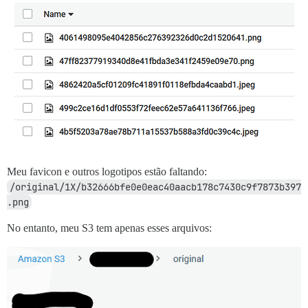
Meu favicon e outros logotipos estão faltando:
/original/1X/b32666bfe0e0eac40aacb178c7430c9f7873b397
.png
No entanto, meu S3 tem apenas esses arquivos: