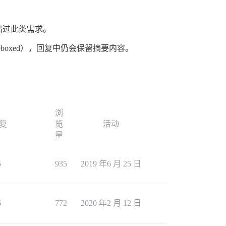
出过此类需求。
boxed），回复中仍会保留摘要内容。
浏
复
览
活动
量
5
935
2019 年6 月 25 日
6
772
2020 年2 月 12 日