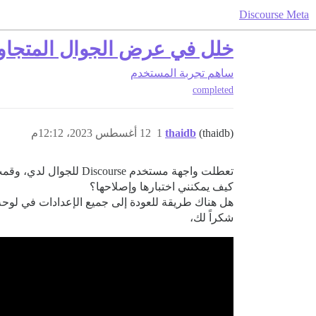
Discourse Meta
خلل في عرض الجوال المتجا
ساهم
تجربة المستخدم
completed
(thaidb)
thaidb
1
12 أغسطس 2023، 12:12م
تعطلت واجهة مستخدم Discourse للجوال لدي، وقمت بتعطيل جميع مكونات الثيمات والإضافات ولكن لم يكن هناك تأثير.
كيف يمكنني اختبارها وإصلاحها؟
هل هناك طريقة للعودة إلى جميع الإعدادات في لوحة
شكراً لك،