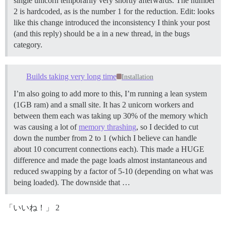
single unicorn temporarily very shortly afterwards. The number
2 is hardcoded, as is the number 1 for the reduction. Edit: looks
like this change introduced the inconsistency I think your post
(and this reply) should be a in a new thread, in the bugs
category.
Builds taking very long time
Installation
I’m also going to add more to this, I’m running a lean system
(1GB ram) and a small site. It has 2 unicorn workers and
between them each was taking up 30% of the memory which
was causing a lot of
memory thrashing
, so I decided to cut
down the number from 2 to 1 (which I believe can handle
about 10 concurrent connections each). This made a HUGE
difference and made the page loads almost instantaneous and
reduced swapping by a factor of 5-10 (depending on what was
being loaded). The downside that …
「いいね！」 2