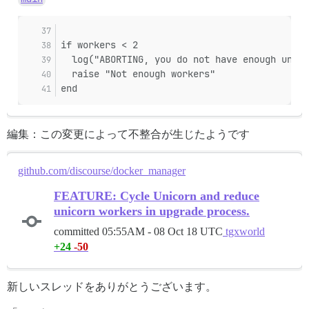
if workers < 2
  log("ABORTING, you do not have enough unico
  raise "Not enough workers"
end
編集：この変更によって不整合が生じたようです
github.com/discourse/docker_manager
FEATURE: Cycle Unicorn and reduce
unicorn workers in upgrade process.
committed
05:55AM - 08 Oct 18 UTC
tgxworld
+24
-50
新しいスレッドをありがとうございます。