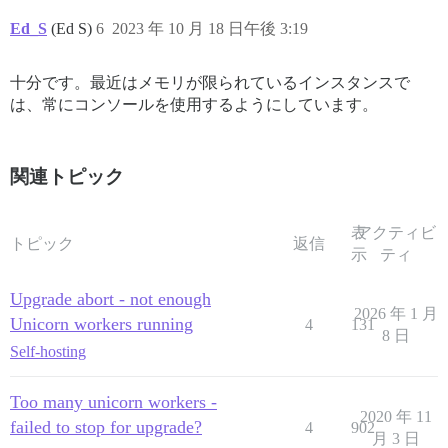
Ed_S
(Ed S)
6
2023 年 10 月 18 日午後 3:19
十分です。最近はメモリが限られているインスタンスで
は、常にコンソールを使用するようにしています。
関連トピック
表
アクティビ
トピック
返信
示
ティ
Upgrade abort - not enough
2026 年 1 月
Unicorn workers running
4
131
8 日
Self-hosting
Too many unicorn workers -
2020 年 11
failed to stop for upgrade?
4
902
月 3 日