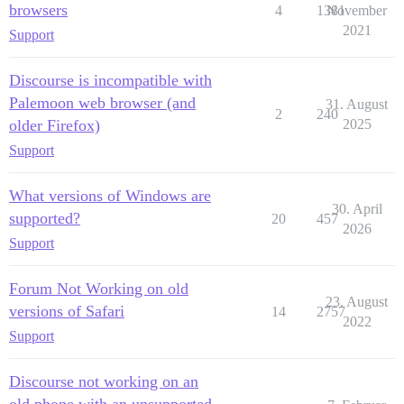
browsers
4
1381
November
2021
Support
Discourse is incompatible with
Palemoon web browser (and
31. August
2
240
older Firefox)
2025
Support
What versions of Windows are
30. April
supported?
20
457
2026
Support
Forum Not Working on old
23. August
versions of Safari
14
2757
2022
Support
Discourse not working on an
old phone with an unsupported