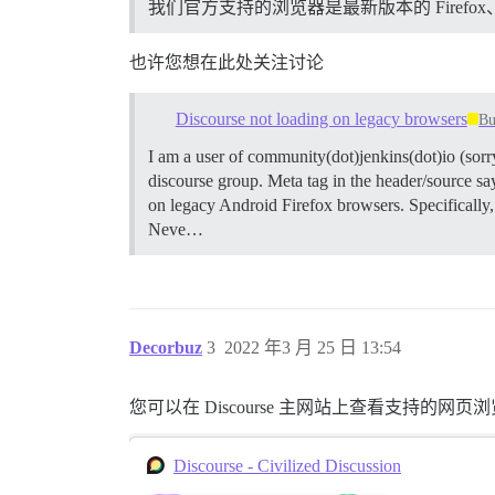
我们官方支持的浏览器是最新版本的 Firefox、Chr
也许您想在此处关注讨论
Discourse not loading on legacy browsers
B
I am a user of community(dot)jenkins(dot)io (sorr
discourse group. Meta tag in the header/source 
on legacy Android Firefox browsers. Specifically, 
Neve…
Decorbuz
3
2022 年3 月 25 日 13:54
您可以在 Discourse 主网站上查看支持的网页
Discourse - Civilized Discussion