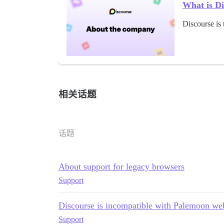
What is Di
Discourse is 
相关话题
话题
About support for legacy browsers
Support
Discourse is incompatible with Palemoon web
Support