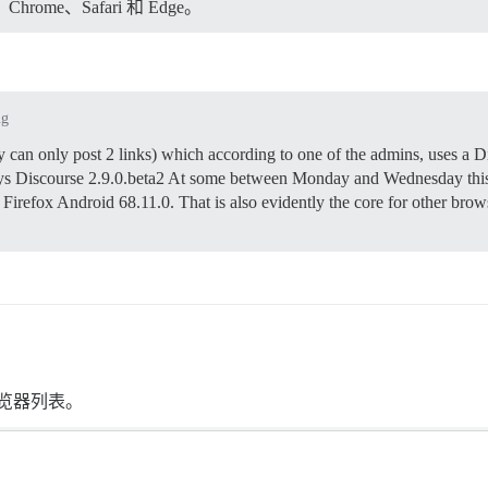
ome、Safari 和 Edge。
ug
y can only post 2 links) which according to one of the admins, uses a Di
says Discourse 2.9.0.beta2 At some between Monday and Wednesday this 
Firefox Android 68.11.0. That is also evidently the core for other brow
浏览器列表。