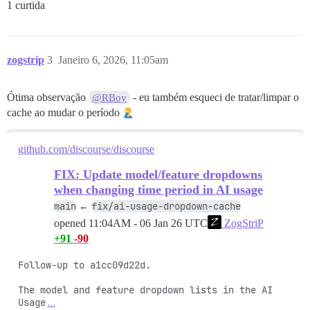
1 curtida
zogstrip
3
Janeiro 6, 2026, 11:05am
Ótima observação
- eu também esqueci de tratar/limpar o
@RBoy
cache ao mudar o período
github.com/discourse/discourse
FIX: Update model/feature dropdowns
when changing time period in AI usage
main
fix/ai-usage-dropdown-cache
←
opened
11:04AM - 06 Jan 26 UTC
ZogStriP
+91
-90
Follow-up to a1cc09d22d.

The model and feature dropdown lists in the AI 
Usage
…