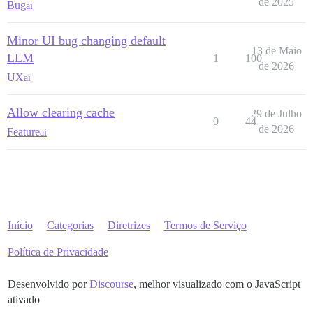
de 2025
Bug
ai
Minor UI bug changing default
13 de Maio
LLM
1
100
de 2026
UX
ai
Allow clearing cache
29 de Julho
0
44
de 2026
Feature
ai
Início
Categorias
Diretrizes
Termos de Serviço
Política de Privacidade
Desenvolvido por
Discourse
, melhor visualizado com o JavaScript
ativado