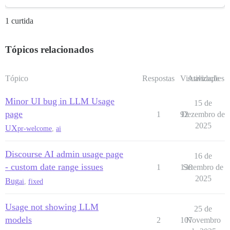
1 curtida
Tópicos relacionados
Tópico
Respostas
Visualizações
Atividade
Minor UI bug in LLM Usage
15 de
page
1
92
Dezembro de
2025
UX
pr-welcome
,
ai
Discourse AI admin usage page
16 de
- custom date range issues
1
130
Setembro de
2025
Bug
ai
,
fixed
Usage not showing LLM
25 de
models
2
107
Novembro